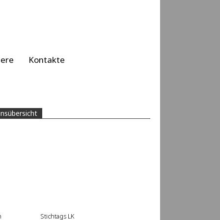
iere
Kontakte
insübersicht
n
Stichtags LK