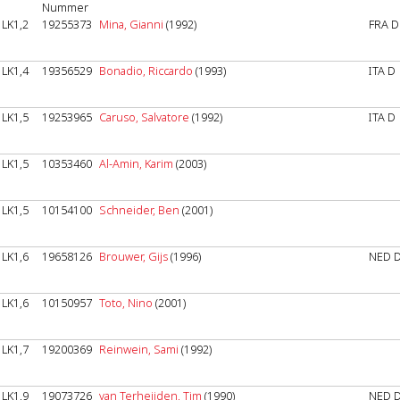
Nummer
LK1,2
19255373
Mina, Gianni
(1992)
FRA D
LK1,4
19356529
Bonadio, Riccardo
(1993)
ITA D
LK1,5
19253965
Caruso, Salvatore
(1992)
ITA D
LK1,5
10353460
Al-Amin, Karim
(2003)
LK1,5
10154100
Schneider, Ben
(2001)
LK1,6
19658126
Brouwer, Gijs
(1996)
NED 
LK1,6
10150957
Toto, Nino
(2001)
LK1,7
19200369
Reinwein, Sami
(1992)
LK1,9
19073726
van Terheijden, Tim
(1990)
NED 