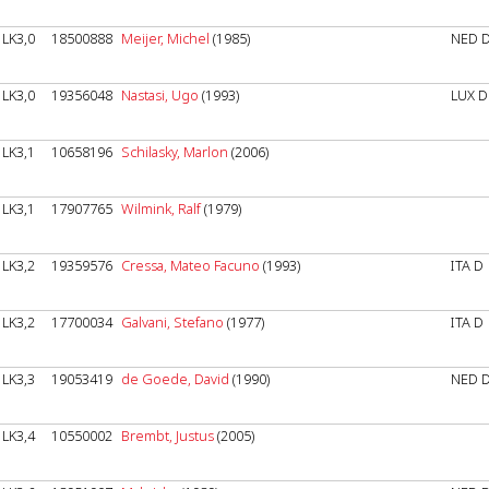
LK3,0
18500888
Meijer, Michel
(1985)
NED 
LK3,0
19356048
Nastasi, Ugo
(1993)
LUX D
LK3,1
10658196
Schilasky, Marlon
(2006)
LK3,1
17907765
Wilmink, Ralf
(1979)
LK3,2
19359576
Cressa, Mateo Facuno
(1993)
ITA D
LK3,2
17700034
Galvani, Stefano
(1977)
ITA D
LK3,3
19053419
de Goede, David
(1990)
NED 
LK3,4
10550002
Brembt, Justus
(2005)