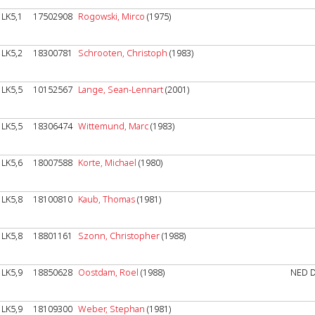
LK5,1
17502908
Rogowski, Mirco
(1975)
LK5,2
18300781
Schrooten, Christoph
(1983)
LK5,5
10152567
Lange, Sean-Lennart
(2001)
LK5,5
18306474
Wittemund, Marc
(1983)
LK5,6
18007588
Korte, Michael
(1980)
LK5,8
18100810
Kaub, Thomas
(1981)
LK5,8
18801161
Szonn, Christopher
(1988)
LK5,9
18850628
Oostdam, Roel
(1988)
NED 
LK5,9
18109300
Weber, Stephan
(1981)