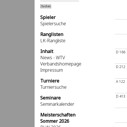
Spieler
Spielersuche
Ranglisten
LK-Rangliste
Inhalt
D 166
News - WTV
Verbandshomepage
D 212
Impressum
Turniere
A 122
Turniersuche
D 413
Seminare
Seminarkalender
Meisterschaften
Sommer 2026