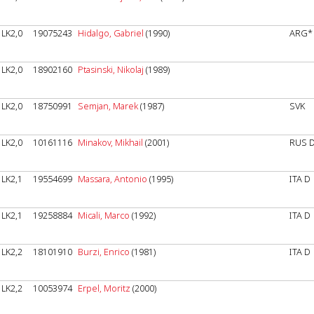
LK2,0
19075243
Hidalgo, Gabriel
(1990)
ARG*
LK2,0
18902160
Ptasinski, Nikolaj
(1989)
LK2,0
18750991
Semjan, Marek
(1987)
SVK
LK2,0
10161116
Minakov, Mikhail
(2001)
RUS 
LK2,1
19554699
Massara, Antonio
(1995)
ITA D
LK2,1
19258884
Micali, Marco
(1992)
ITA D
LK2,2
18101910
Burzi, Enrico
(1981)
ITA D
LK2,2
10053974
Erpel, Moritz
(2000)