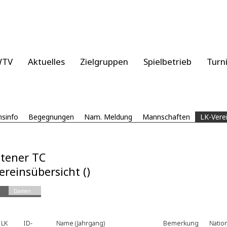
WTV
Aktuelles
Zielgruppen
Spielbetrieb
Turn
nsinfo
Begegnungen
Nam. Meldung
Mannschaften
LK-Vere
tener TC
ereinsübersicht ()
Damen
LK
ID-
Name (Jahrgang)
Bemerkung
Natio