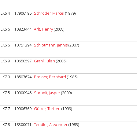
LK6,4
17906196
Schröder, Marcel
(1979)
LK6,6
10823444
Arlt, Henry
(2008)
LK6,6
10751394
Schlotmann, Jannis
(2007)
LK6,9
10650597
Grahl, Julian
(2006)
LK7,0
18507674
Breloer, Bernhard
(1985)
LK7,5
10900945
Surholt, Jasper
(2009)
LK7,7
19906369
Gülker, Torben
(1999)
LK7,8
18300071
Tendler, Alexander
(1983)