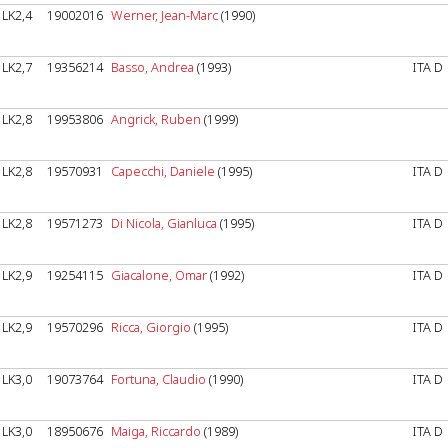
LK2,4
19002016
Werner, Jean-Marc
(1990)
LK2,7
19356214
Basso, Andrea
(1993)
ITA D
LK2,8
19953806
Angrick, Ruben
(1999)
LK2,8
19570931
Capecchi, Daniele
(1995)
ITA D
LK2,8
19571273
Di Nicola, Gianluca
(1995)
ITA D
LK2,9
19254115
Giacalone, Omar
(1992)
ITA D
LK2,9
19570296
Ricca, Giorgio
(1995)
ITA D
LK3,0
19073764
Fortuna, Claudio
(1990)
ITA D
LK3,0
18950676
Maiga, Riccardo
(1989)
ITA D