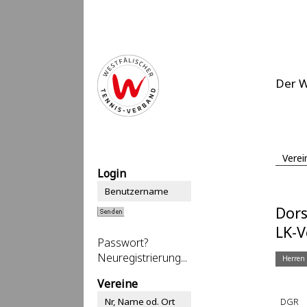
Der 
Verei
Login
Dors
LK-V
Passwort?
Neuregistrierung...
Herren
Vereine
DGR