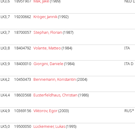
LK3,6
18951907
Mak, Jake
(1989)
NED 
LK3,7
19200662
Kröger, Jannik
(1992)
LK3,7
18700057
Stephan, Florian
(1987)
LK3,8
18404792
Volante, Matteo
(1984)
ITA
LK3,9
18400010
Giorgini, Daniele
(1984)
ITA D
LK4,2
10450473
Bennemann, Konstantin
(2004)
LK4,4
18603568
Eusterfeldhaus, Christian
(1986)
LK4,9
10369156
Viktorov, Egor
(2003)
RUS*
LK5,0
19500050
Lückemeier, Lukas
(1995)