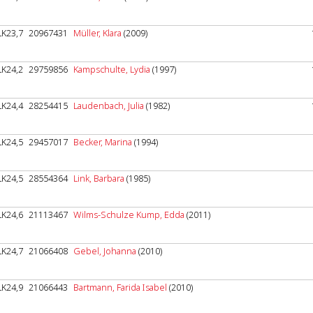
LK23,7
20967431
Müller, Klara
(2009)
LK24,2
29759856
Kampschulte, Lydia
(1997)
LK24,4
28254415
Laudenbach, Julia
(1982)
LK24,5
29457017
Becker, Marina
(1994)
LK24,5
28554364
Link, Barbara
(1985)
LK24,6
21113467
Wilms-Schulze Kump, Edda
(2011)
LK24,7
21066408
Gebel, Johanna
(2010)
LK24,9
21066443
Bartmann, Farida Isabel
(2010)