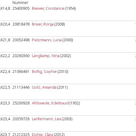
Nummer
LK14,8
25400905
Biewer, Constance
(1954)
LK20,4
20818478
Breer, Ronja
(2008)
LK21,8
20052498
Peitzmann, Luisa
(2000)
LK22,2
20260360
Langkamp, Nina
(2002)
LK22,4
21066461
Bollig, Sophie
(2010)
LK22,5
21113446
Golz, Amanda
(2011)
LK23,3
25200928
Ahlswede, Edeltraud
(1952)
LK23,4
20359726
Lanfermann, Lea
(2003)
LK23,7
21212325
Dohle, Clara
(2012)