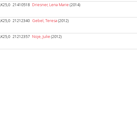
LK25,0
21410518
Driesner, Lena Marie
(2014)
LK25,0
21212340
Gebel, Teresa
(2012)
LK25,0
21212357
Noje, Julie
(2012)