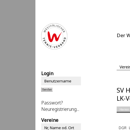
Der 
Verei
Login
SV H
LK-V
Passwort?
Neuregistrierung...
Herren
Vereine
DGR