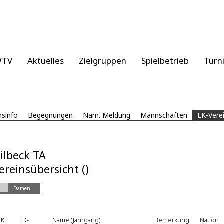
WTV
Aktuelles
Zielgruppen
Spielbetrieb
Turn
nsinfo
Begegnungen
Nam. Meldung
Mannschaften
LK-Vere
ilbeck TA
ereinsübersicht ()
Damen
LK
ID-
Name (Jahrgang)
Bemerkung
Nation