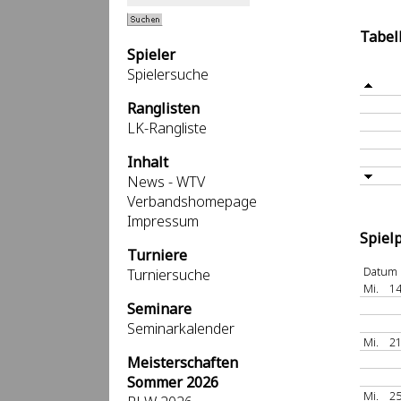
Tabel
Spieler
Spielersuche
Ranglisten
LK-Rangliste
Inhalt
News - WTV
Verbandshomepage
Impressum
Spiel
Turniere
Datum
Turniersuche
Mi.
14
Seminare
Seminarkalender
Mi.
21
Meisterschaften
Sommer 2026
Mi.
25