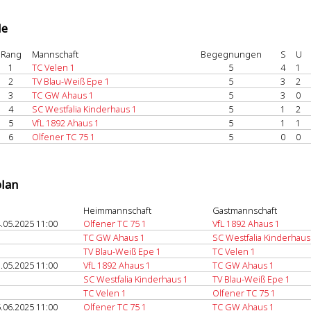
le
Rang
Mannschaft
Begegnungen
S
U
1
TC Velen 1
5
4
1
2
TV Blau-Weiß Epe 1
5
3
2
3
TC GW Ahaus 1
5
3
0
4
SC Westfalia Kinderhaus 1
5
1
2
5
VfL 1892 Ahaus 1
5
1
1
6
Olfener TC 75 1
5
0
0
plan
Heimmannschaft
Gastmannschaft
.05.2025 11:00
Olfener TC 75 1
VfL 1892 Ahaus 1
TC GW Ahaus 1
SC Westfalia Kinderhaus
TV Blau-Weiß Epe 1
TC Velen 1
.05.2025 11:00
VfL 1892 Ahaus 1
TC GW Ahaus 1
SC Westfalia Kinderhaus 1
TV Blau-Weiß Epe 1
TC Velen 1
Olfener TC 75 1
.06.2025 11:00
Olfener TC 75 1
TC GW Ahaus 1