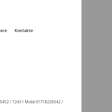
iere
Kontakte
: 05452 / 7243 / Mobil 01718226542 /