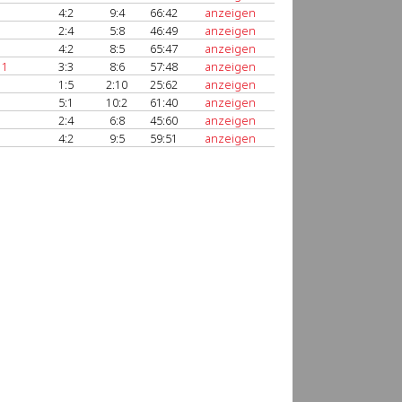
4:2
9:4
66:42
anzeigen
2:4
5:8
46:49
anzeigen
4:2
8:5
65:47
anzeigen
 1
3:3
8:6
57:48
anzeigen
1:5
2:10
25:62
anzeigen
5:1
10:2
61:40
anzeigen
2:4
6:8
45:60
anzeigen
4:2
9:5
59:51
anzeigen