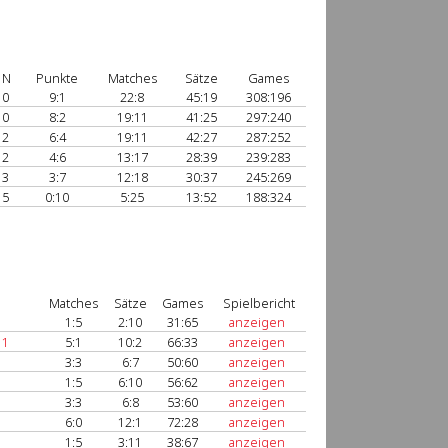
N
Punkte
Matches
Sätze
Games
0
9:1
22:8
45:19
308:196
0
8:2
19:11
41:25
297:240
2
6:4
19:11
42:27
287:252
2
4:6
13:17
28:39
239:283
3
3:7
12:18
30:37
245:269
5
0:10
5:25
13:52
188:324
Matches
Sätze
Games
Spielbericht
1:5
2:10
31:65
anzeigen
 1
5:1
10:2
66:33
anzeigen
3:3
6:7
50:60
anzeigen
1:5
6:10
56:62
anzeigen
3:3
6:8
53:60
anzeigen
6:0
12:1
72:28
anzeigen
1:5
3:11
38:67
anzeigen