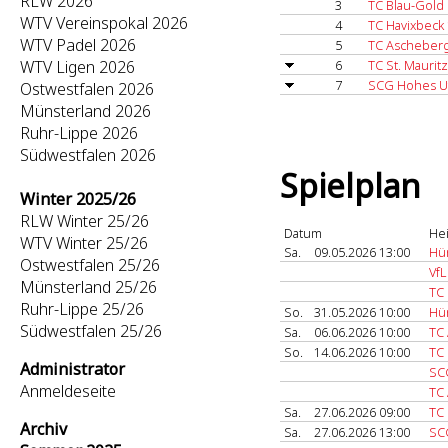
RLW 2026
3
TC Blau-Gold
WTV Vereinspokal 2026
4
TC Havixbeck 
WTV Padel 2026
5
TC Ascheberg
WTV Ligen 2026
6
TC St. Mauritz
7
SCG Hohes Uf
Ostwestfalen 2026
Münsterland 2026
Ruhr-Lippe 2026
Südwestfalen 2026
Spielplan
Winter 2025/26
RLW Winter 25/26
Datum
He
WTV Winter 25/26
Sa.
09.05.2026 13:00
Hü
Ostwestfalen 25/26
VfL
Münsterland 25/26
TC 
Ruhr-Lippe 25/26
So.
31.05.2026 10:00
Hü
Südwestfalen 25/26
Sa.
06.06.2026 10:00
TC
So.
14.06.2026 10:00
TC
Administrator
SC
Anmeldeseite
TC
Sa.
27.06.2026 09:00
TC 
Archiv
Sa.
27.06.2026 13:00
SC