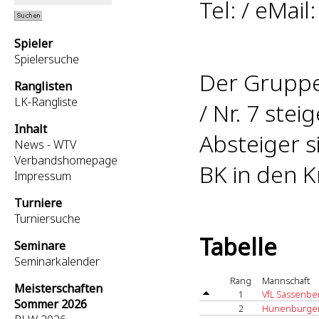
Tel: / eMail
Spieler
Spielersuche
Der Gruppen
Ranglisten
LK-Rangliste
/ Nr. 7 stei
Inhalt
Absteiger 
News - WTV
Verbandshomepage
BK in den Kr
Impressum
Turniere
Turniersuche
Tabelle
Seminare
Seminarkalender
Rang
Mannschaft
Meisterschaften
1
VfL Sassenbe
Sommer 2026
2
Hünenburger