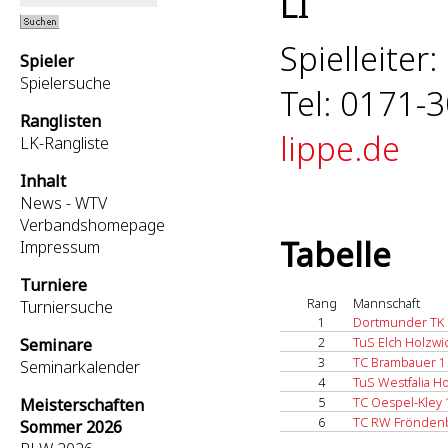
LI
Spielleiter
Spieler
Spielersuche
Tel: 0171-
Ranglisten
lippe.de
LK-Rangliste
Inhalt
News - WTV
Verbandshomepage
Tabelle
Impressum
Turniere
Rang
Mannschaft
Turniersuche
1
Dortmunder TK 
2
TuS Elch Holzwi
Seminare
3
TC Brambauer 1
Seminarkalender
4
TuS Westfalia 
5
TC Oespel-Kley 
Meisterschaften
6
TC RW Frönden
Sommer 2026