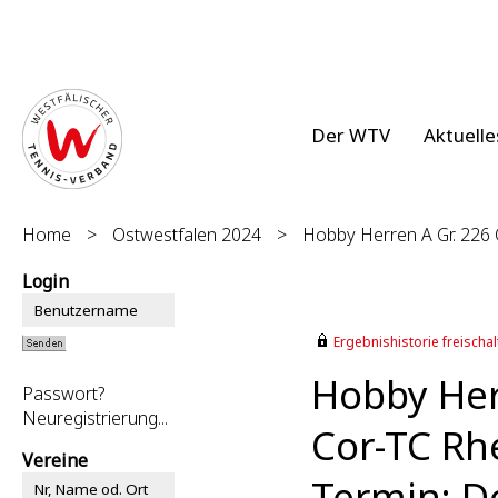
Der WTV
Aktuelle
Home
>
Ostwestfalen 2024
>
Hobby Herren A Gr. 226
Login
Ergebnishistorie freischalt
Hobby Her
Passwort?
Neuregistrierung...
Cor-TC Rh
Vereine
Termin: D