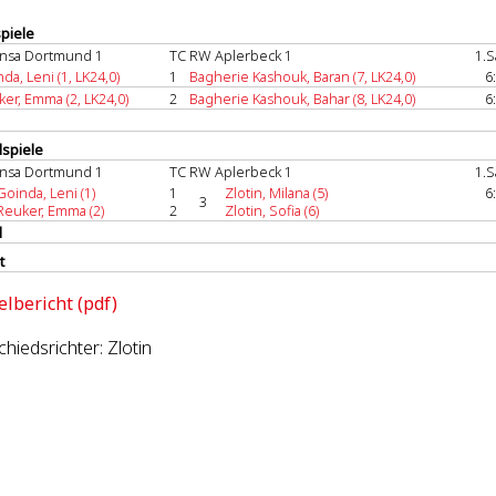
spiele
nsa Dortmund 1
TC RW Aplerbeck 1
1.S
da, Leni (1, LK24,0)
1
Bagherie Kashouk, Baran (7, LK24,0)
6
er, Emma (2, LK24,0)
2
Bagherie Kashouk, Bahar (8, LK24,0)
6
spiele
nsa Dortmund 1
TC RW Aplerbeck 1
1.S
Goinda, Leni (1)
1
Zlotin, Milana (5)
6
3
Reuker, Emma (2)
2
Zlotin, Sofia (6)
l
t
elbericht (pdf)
hiedsrichter: Zlotin