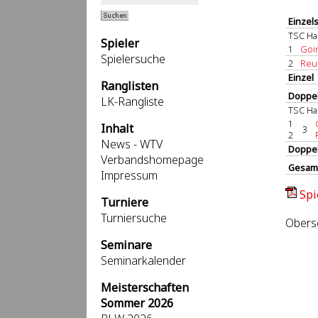
Einzel
TSC Ha
Spieler
1
Goin
Spielersuche
2
Reuk
Einzel
Ranglisten
Doppel
LK-Rangliste
TSC Ha
1
Inhalt
3
2
News - WTV
Doppe
Verbandshomepage
Gesam
Impressum
Spi
Turniere
Turniersuche
Obersc
Seminare
Seminarkalender
Meisterschaften
Sommer 2026