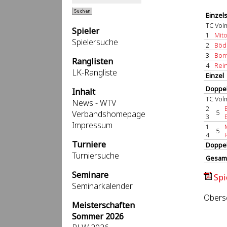
Einzel
TC Vol
Spieler
1
Mito
Spielersuche
2
Bödd
3
Borm
Ranglisten
4
Rein
LK-Rangliste
Einzel
Doppel
Inhalt
TC Vol
News - WTV
2
5
Verbandshomepage
3
Impressum
1
5
4
Turniere
Doppe
Turniersuche
Gesam
Seminare
Spi
Seminarkalender
Obersc
Meisterschaften
Sommer 2026