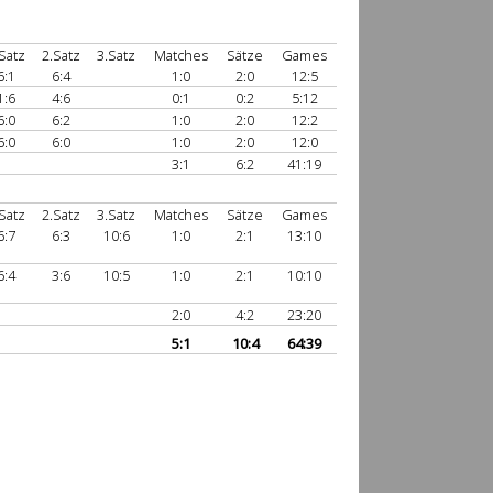
Satz
2.Satz
3.Satz
Matches
Sätze
Games
6:1
6:4
1:0
2:0
12:5
1:6
4:6
0:1
0:2
5:12
6:0
6:2
1:0
2:0
12:2
6:0
6:0
1:0
2:0
12:0
3:1
6:2
41:19
Satz
2.Satz
3.Satz
Matches
Sätze
Games
6:7
6:3
10:6
1:0
2:1
13:10
6:4
3:6
10:5
1:0
2:1
10:10
2:0
4:2
23:20
5:1
10:4
64:39