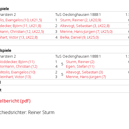
spiele
marstein 2
TuS Oeckinghausen 1888 1
1.
lis, Evangelos (10, LK21,5)
1
Sturm, Reiner (2, LK20,9)
ecker, Björn (11, LK21,8)
2
Altevogt, Sebastian (3, LK22,8)
ann, Christian (12, LK22,5)
3
Menne, Hans-Jürgen (7, LK25,0)
hart, Victor (13, LK22,8)
4
Belka, Daniel (9, LK25,0)
spiele
marstein 2
TuS Oeckinghausen 1888 1
1.
Böddecker, Björn (11)
1
Sturm, Reiner (2)
5
Bormann, Christian (12)
4
Egen, Stefan (11)
Mitolis, Evangelos (10)
2
Altevogt, Sebastian (3)
5
Reinhart, Victor (13)
3
Menne, Hans-Jürgen (7)
l
t
elbericht (pdf)
hiedsrichter: Reiner Sturm