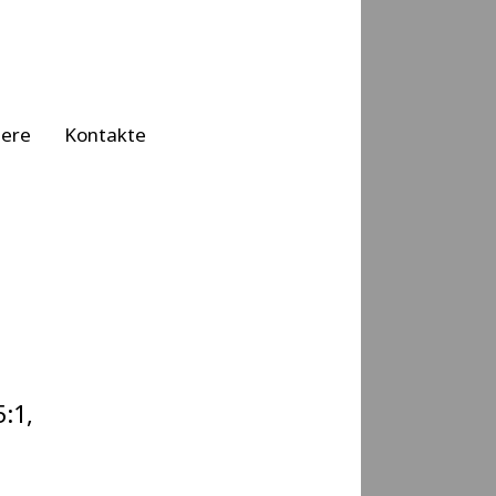
iere
Kontakte
:1,