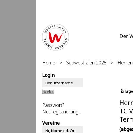
Der 
Home
>
Südwestfalen 2025
>
Herren 
Login
Erge
Herr
Passwort?
TC V
Neuregistrierung...
Term
Vereine
(abge