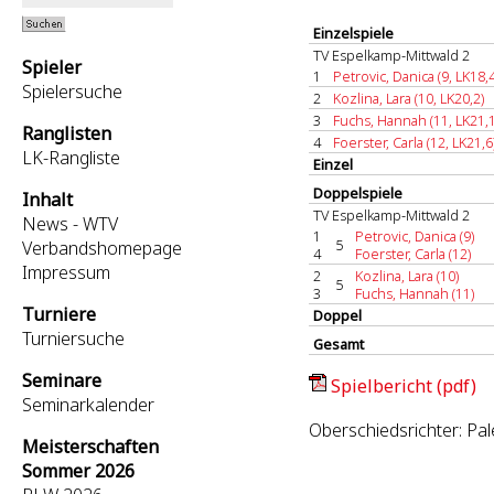
Einzelspiele
TV Espelkamp-Mittwald 2
Spieler
1
Petrovic, Danica (9, LK18,4
Spielersuche
2
Kozlina, Lara (10, LK20,2)
3
Fuchs, Hannah (11, LK21,1
Ranglisten
4
Foerster, Carla (12, LK21,6
LK-Rangliste
Einzel
Doppelspiele
Inhalt
TV Espelkamp-Mittwald 2
News - WTV
1
Petrovic, Danica (9)
5
Verbandshomepage
4
Foerster, Carla (12)
Impressum
2
Kozlina, Lara (10)
5
3
Fuchs, Hannah (11)
Turniere
Doppel
Turniersuche
Gesamt
Seminare
Spielbericht (pdf)
Seminarkalender
Oberschiedsrichter: Pal
Meisterschaften
Sommer 2026