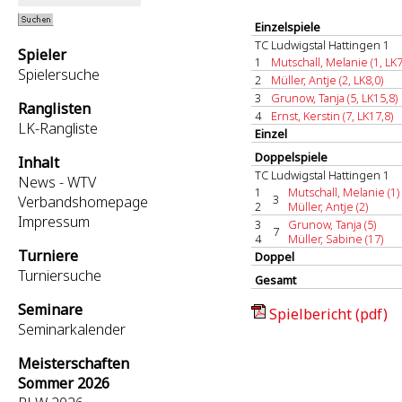
Einzelspiele
TC Ludwigstal Hattingen 1
Spieler
1
Mutschall, Melanie (1, LK7
Spielersuche
2
Müller, Antje (2, LK8,0)
3
Grunow, Tanja (5, LK15,8)
Ranglisten
4
Ernst, Kerstin (7, LK17,8)
LK-Rangliste
Einzel
Doppelspiele
Inhalt
TC Ludwigstal Hattingen 1
News - WTV
1
Mutschall, Melanie (1)
3
Verbandshomepage
2
Müller, Antje (2)
Impressum
3
Grunow, Tanja (5)
7
4
Müller, Sabine (17)
Turniere
Doppel
Turniersuche
Gesamt
Seminare
Spielbericht (pdf)
Seminarkalender
Meisterschaften
Sommer 2026