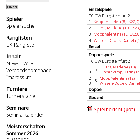
Einzelspiele
TC GW Burgsteinfurt 2
Spieler
1
Keppler, Helen (8, LK22,9)
Spielersuche
2
Hillers, Marlene (10, LK23,
3
Moor, Valentina (12, LK23,
Ranglisten
4
Wissen-Dudek, Daniela (13
LK-Rangliste
Einzel
Doppelspiele
Inhalt
TC GW Burgsteinfurt 2
News - WTV
1
Hillers, Marlene (10)
5
Verbandshomepage
4
Hinsenkamp, Karin (14
Impressum
2
Moor, Valentina (12)
5
3
Wissen-Dudek, Daniela
Turniere
Doppel
Turniersuche
Gesamt
Seminare
Spielbericht (pdf)
Seminarkalender
Meisterschaften
Sommer 2026