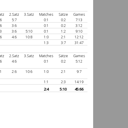
atz
2.Satz
3.Satz
Matches
Sätze
Games
6
5:7
0:1
0:2
7:13
6
3:6
0:1
0:2
3:12
3
3:6
5:10
0:1
1:2
9:10
6
4:6
10:8
1:0
2:1
12:12
1:3
3:7
31:47
atz
2.Satz
3.Satz
Matches
Sätze
Games
6
4:6
0:1
0:2
5:12
1
2:6
10:6
1:0
2:1
9:7
1:1
2:3
14:19
2:4
5:10
45:66