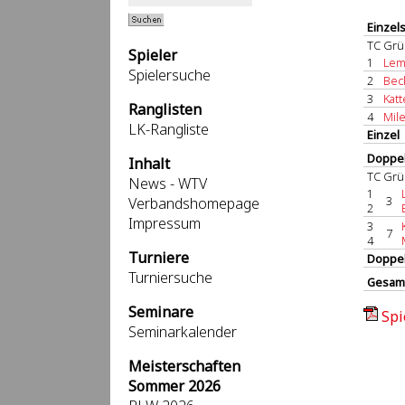
Einzel
TC Grü
Spieler
1
Lemb
Spielersuche
2
Beck
3
Katt
Ranglisten
4
Mile
LK-Rangliste
Einzel
Doppel
Inhalt
TC Grü
News - WTV
1
3
Verbandshomepage
2
Impressum
3
7
4
Turniere
Doppe
Turniersuche
Gesam
Seminare
Spi
Seminarkalender
Meisterschaften
Sommer 2026