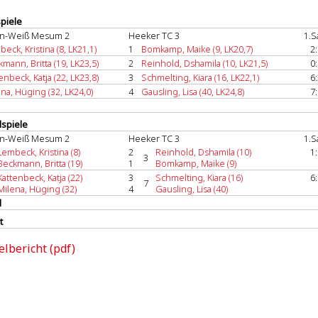
spiele
n-Weiß Mesum 2
Heeker TC 3
1.S
eck, Kristina (8, LK21,1)
1
Bomkamp, Maike (9, LK20,7)
2:
mann, Britta (19, LK23,5)
2
Reinhold, Dshamila (10, LK21,5)
0:
enbeck, Katja (22, LK23,8)
3
Schmelting, Kiara (16, LK22,1)
6:
na, Hüging (32, LK24,0)
4
Gausling, Lisa (40, LK24,8)
7:
spiele
n-Weiß Mesum 2
Heeker TC 3
1.S
Lembeck, Kristina (8)
2
Reinhold, Dshamila (10)
1:
3
Beckmann, Britta (19)
1
Bomkamp, Maike (9)
Kattenbeck, Katja (22)
3
Schmelting, Kiara (16)
6:
7
Milena, Hüging (32)
4
Gausling, Lisa (40)
l
t
elbericht (pdf)