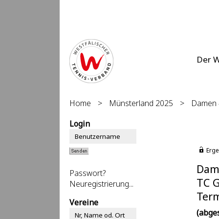
Der 
Home
>
Münsterland 2025
>
Damen 4
Login
Erge
Dame
Passwort?
TC G
Neuregistrierung...
Term
Vereine
(abge