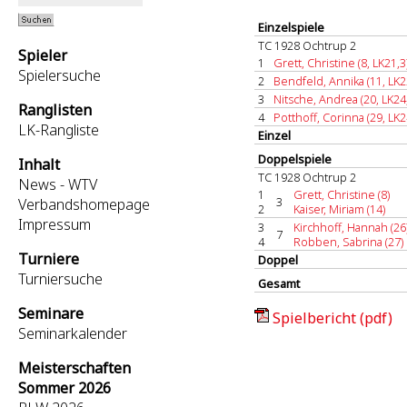
Einzelspiele
TC 1928 Ochtrup 2
Spieler
1
Grett, Christine (8, LK21,3
Spielersuche
2
Bendfeld, Annika (11, LK2
3
Nitsche, Andrea (20, LK24,5
Ranglisten
4
Potthoff, Corinna (29, LK2
LK-Rangliste
Einzel
Doppelspiele
Inhalt
TC 1928 Ochtrup 2
News - WTV
1
Grett, Christine (8)
3
Verbandshomepage
2
Kaiser, Miriam (14)
Impressum
3
Kirchhoff, Hannah (26
7
4
Robben, Sabrina (27)
Turniere
Doppel
Turniersuche
Gesamt
Seminare
Spielbericht (pdf)
Seminarkalender
Meisterschaften
Sommer 2026