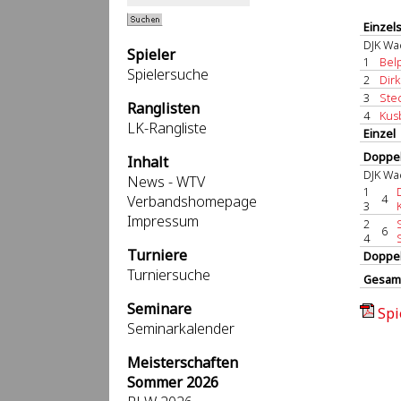
Einzel
DJK Wa
Spieler
1
Belp
Spielersuche
2
Dirk
3
Stec
Ranglisten
4
Kusb
LK-Rangliste
Einzel
Doppel
Inhalt
DJK Wa
News - WTV
1
4
Verbandshomepage
3
Impressum
2
6
4
Turniere
Doppe
Turniersuche
Gesam
Seminare
Spi
Seminarkalender
Meisterschaften
Sommer 2026