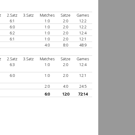
z
2.Satz
3.Satz
Matches
Sätze
Games
6:1
1:0
2:0
12:2
6:0
1:0
2:0
12:2
6:2
1:0
2:0
12:4
6:1
1:0
2:0
12:1
4:0
8:0
48:9
z
2.Satz
3.Satz
Matches
Sätze
Games
6:3
1:0
2:0
12:4
6:0
1:0
2:0
12:1
2:0
4:0
24:5
6:0
12:0
72:14