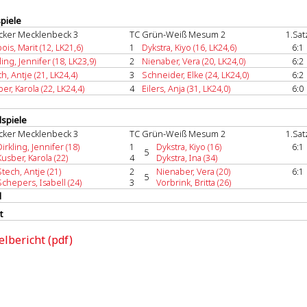
spiele
cker Mecklenbeck 3
TC Grün-Weiß Mesum 2
1.Sat
ois, Marit (12, LK21,6)
1
Dykstra, Kiyo (16, LK24,6)
6:1
ling, Jennifer (18, LK23,9)
2
Nienaber, Vera (20, LK24,0)
6:2
h, Antje (21, LK24,4)
3
Schneider, Elke (24, LK24,0)
6:2
er, Karola (22, LK24,4)
4
Eilers, Anja (31, LK24,0)
6:0
spiele
cker Mecklenbeck 3
TC Grün-Weiß Mesum 2
1.Sat
Dirkling, Jennifer (18)
1
Dykstra, Kiyo (16)
6:1
5
Kusber, Karola (22)
4
Dykstra, Ina (34)
Stech, Antje (21)
2
Nienaber, Vera (20)
6:1
5
Schepers, Isabell (24)
3
Vorbrink, Britta (26)
l
t
elbericht (pdf)