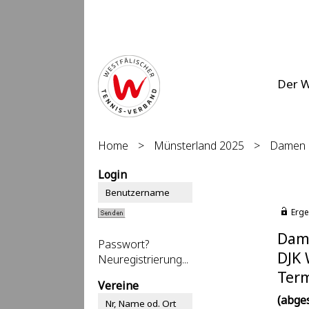
Der 
Home
>
Münsterland 2025
>
Damen 3
Login
Erge
Dame
Passwort?
DJK 
Neuregistrierung...
Term
Vereine
(abge