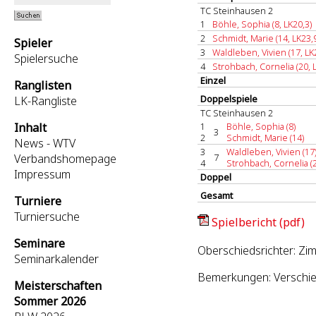
TC Steinhausen 2
1
Böhle, Sophia (8, LK20,3)
2
Schmidt, Marie (14, LK23,
Spieler
3
Waldleben, Vivien (17, LK
Spielersuche
4
Strohbach, Cornelia (20, 
Einzel
Ranglisten
Doppelspiele
LK-Rangliste
TC Steinhausen 2
Inhalt
1
Böhle, Sophia (8)
3
2
Schmidt, Marie (14)
News - WTV
3
Waldleben, Vivien (17
Verbandshomepage
7
4
Strohbach, Cornelia (
Impressum
Doppel
Gesamt
Turniere
Turniersuche
Spielbericht (pdf)
Seminare
Oberschiedsrichter: Zi
Seminarkalender
Bemerkungen: Verschie
Meisterschaften
Sommer 2026