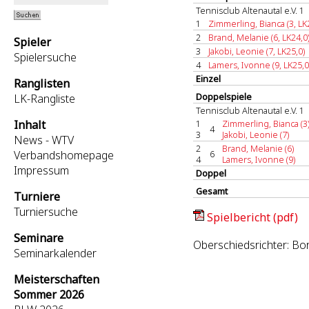
Tennisclub Altenautal e.V. 1
1
Zimmerling, Bianca (3, LK
2
Brand, Melanie (6, LK24,0
Spieler
3
Jakobi, Leonie (7, LK25,0)
Spielersuche
4
Lamers, Ivonne (9, LK25,0
Einzel
Ranglisten
Doppelspiele
LK-Rangliste
Tennisclub Altenautal e.V. 1
Inhalt
1
Zimmerling, Bianca (3
4
3
Jakobi, Leonie (7)
News - WTV
2
Brand, Melanie (6)
Verbandshomepage
6
4
Lamers, Ivonne (9)
Impressum
Doppel
Gesamt
Turniere
Turniersuche
Spielbericht (pdf)
Seminare
Oberschiedsrichter: Bor
Seminarkalender
Meisterschaften
Sommer 2026