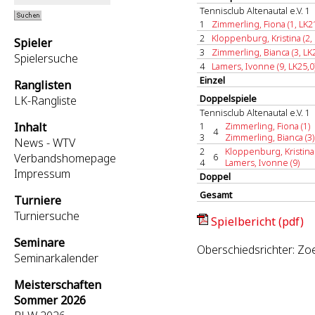
Tennisclub Altenautal e.V. 1
1
Zimmerling, Fiona (1, LK2
2
Kloppenburg, Kristina (2, 
Spieler
3
Zimmerling, Bianca (3, LK
Spielersuche
4
Lamers, Ivonne (9, LK25,0
Einzel
Ranglisten
Doppelspiele
LK-Rangliste
Tennisclub Altenautal e.V. 1
Inhalt
1
Zimmerling, Fiona (1)
4
3
Zimmerling, Bianca (3)
News - WTV
2
Kloppenburg, Kristina 
Verbandshomepage
6
4
Lamers, Ivonne (9)
Impressum
Doppel
Gesamt
Turniere
Turniersuche
Spielbericht (pdf)
Seminare
Oberschiedsrichter: Zo
Seminarkalender
Meisterschaften
Sommer 2026