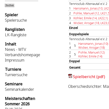
Tennisclub Altenautal e.V. 2
1
Hansmann, Jonas (10, LK2
2
Pohle, Manuel (12, LK21,5
Spieler
3
Köhler, Emile (14, LK22,1)
Spielersuche
4
Wicker, Ansgar (18, LK23,0
Einzel
Ranglisten
Doppelspiele
LK-Rangliste
Tennisclub Altenautal e.V. 2
Inhalt
1
Hansmann, Jonas (10)
5
4
Wicker, Ansgar (18)
News - WTV
2
Pohle, Manuel (12)
Verbandshomepage
5
3
Köhler, Emile (14)
Impressum
Doppel
Gesamt
Turniere
Turniersuche
Spielbericht (pdf)
Seminare
Oberschiedsrichter: Mar
Seminarkalender
Meisterschaften
Sommer 2026