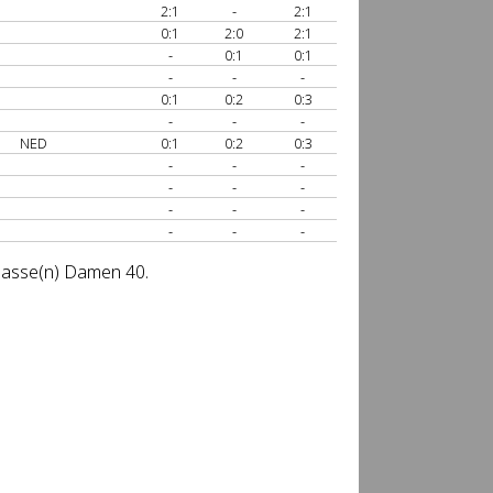
2:1
-
2:1
0:1
2:0
2:1
-
0:1
0:1
-
-
-
0:1
0:2
0:3
-
-
-
NED
0:1
0:2
0:3
-
-
-
-
-
-
-
-
-
-
-
-
klasse(n) Damen 40.