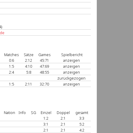
4)
.de
Matches
Sätze
Games
Spielbericht
0:6
2:12
45:71
anzeigen
1:5
4:10
47:69
anzeigen
2:4
5:8
48:55
anzeigen
zurückgezogen
1:5
2:11
32:70
anzeigen
Nation
Info
SG
Einzel
Doppel
gesamt
1:2
2:1
3:3
3:1
2:1
5:2
2:1
2:1
4:2