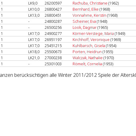
1
LK9,0
26200597
Rachuba, Christiane
(1962)
1
LK10,0
26800427
Bernhard, Elke
(1968)
1
LK13,0
26800451
Vonnahme, Kerstin
(1968)
1
-
24800287
Scheiner, Eva
(1948)
1
-
26500256
Look, Dagmar
(1965)
1
LK17,0
24900277
Körner-Verstege, Maria
(1949)
1
LK17,0
26951197
Kirchhoff, Veronique
(1969)
1
LK17,0
25451215
Kuhlbarsch, Gisela
(1954)
1
LK18,0
25500673
Porten, Heidrun
(1955)
1
LK21,0
27000238
Walczak, Nathalie
(1970)
1
-
25301003
Römelt, Cornelia
(1953)
lanzen berücksichtigen alle Winter 2011/2012 Spiele der Alters