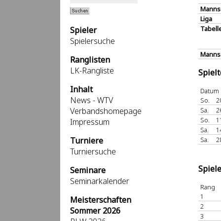
Manns
Liga
Tabell
Spieler
Spielersuche
Mannsc
Ranglisten
LK-Rangliste
Spiel
Inhalt
Datum
News - WTV
So.
2
Verbandshomepage
Sa.
2
So.
1
Impressum
Sa.
1
Turniere
Sa.
2
Turniersuche
Spiel
Seminare
Seminarkalender
Rang
1
Meisterschaften
2
Sommer 2026
3