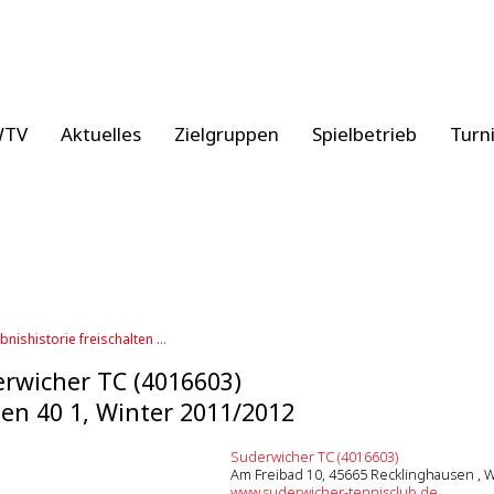
WTV
Aktuelles
Zielgruppen
Spielbetrieb
Turn
bnishistorie freischalten ...
rwicher TC (4016603)
n 40 1, Winter 2011/2012
Suderwicher TC (4016603)
Am Freibad 10, 45665 Recklinghausen , 
www.suderwicher-tennisclub.de