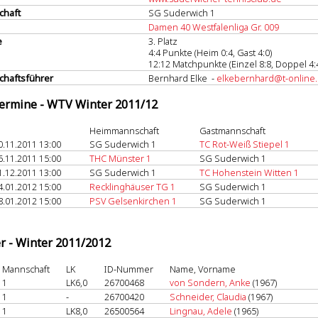
chaft
SG Suderwich 1
Damen 40 Westfalenliga Gr. 009
e
3. Platz
4:4 Punkte (Heim 0:4, Gast 4:0)
12:12 Matchpunkte (Einzel 8:8, Doppel 4:
haftsführer
Bernhard Elke -
elkebernhard@t-online
termine - WTV Winter 2011/12
Heimmannschaft
Gastmannschaft
0.11.2011 13:00
SG Suderwich 1
TC Rot-Weiß Stiepel 1
6.11.2011 15:00
THC Münster 1
SG Suderwich 1
1.12.2011 13:00
SG Suderwich 1
TC Hohenstein Witten 1
4.01.2012 15:00
Recklinghäuser TG 1
SG Suderwich 1
8.01.2012 15:00
PSV Gelsenkirchen 1
SG Suderwich 1
er - Winter 2011/2012
Mannschaft
LK
ID-Nummer
Name, Vorname
1
LK6,0
26700468
von Sondern, Anke
(1967)
1
-
26700420
Schneider, Claudia
(1967)
1
LK8,0
26500564
Lingnau, Adele
(1965)