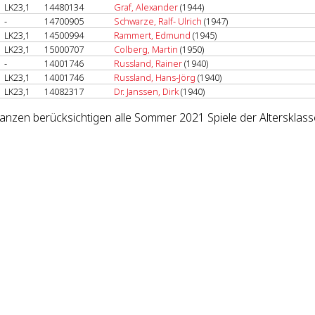
LK23,1
14480134
Graf, Alexander
(1944)
-
14700905
Schwarze, Ralf- Ulrich
(1947)
LK23,1
14500994
Rammert, Edmund
(1945)
LK23,1
15000707
Colberg, Martin
(1950)
-
14001746
Russland, Rainer
(1940)
LK23,1
14001746
Russland, Hans-Jörg
(1940)
LK23,1
14082317
Dr. Janssen, Dirk
(1940)
lanzen berücksichtigen alle Sommer 2021 Spiele der Altersklas