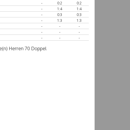
-
0:2
0:2
-
1:4
1:4
-
0:3
0:3
-
1:3
1:3
-
-
-
-
-
-
-
-
-
se(n) Herren 70 Doppel.