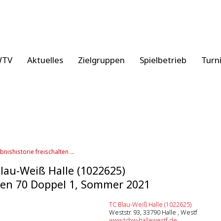
WTV
Aktuelles
Zielgruppen
Spielbetrieb
Turn
bnishistorie freischalten ...
lau-Weiß Halle (1022625)
en 70 Doppel 1, Sommer 2021
TC Blau-Weiß Halle (1022625)
Weststr. 93, 33790 Halle , Westf
www.tcbw-hallewestf.de