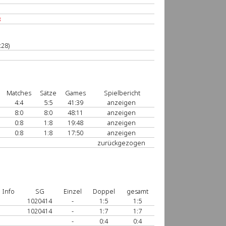
3
:28)
Matches
Sätze
Games
Spielbericht
4:4
5:5
41:39
anzeigen
8:0
8:0
48:11
anzeigen
0:8
1:8
19:48
anzeigen
0:8
1:8
17:50
anzeigen
zurückgezogen
Info
SG
Einzel
Doppel
gesamt
1020414
-
1:5
1:5
1020414
-
1:7
1:7
-
0:4
0:4