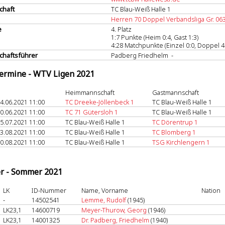
chaft
TC Blau-Weiß Halle 1
Herren 70 Doppel Verbandsliga Gr. 06
e
4. Platz
1:7 Punkte (Heim 0:4, Gast 1:3)
4:28 Matchpunkte (Einzel 0:0, Doppel 4
haftsführer
Padberg Friedhelm -
termine - WTV Ligen 2021
Heimmannschaft
Gastmannschaft
4.06.2021 11:00
TC Dreeke-Jöllenbeck 1
TC Blau-Weiß Halle 1
0.06.2021 11:00
TC 71 Gütersloh 1
TC Blau-Weiß Halle 1
5.07.2021 11:00
TC Blau-Weiß Halle 1
TC Dörentrup 1
3.08.2021 11:00
TC Blau-Weiß Halle 1
TC Blomberg 1
0.08.2021 11:00
TC Blau-Weiß Halle 1
TSG Kirchlengern 1
er - Sommer 2021
LK
ID-Nummer
Name, Vorname
Nation
-
14502541
Lemme, Rudolf
(1945)
LK23,1
14600719
Meyer-Thurow, Georg
(1946)
LK23,1
14001325
Dr. Padberg, Friedhelm
(1940)