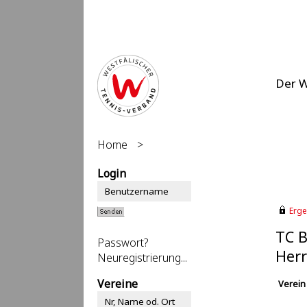
Der 
Home
>
Login
Erge
TC B
Passwort?
Herr
Neuregistrierung...
Vereine
Verein