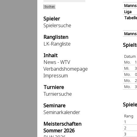
Manns
Liga
Tabell
Spieler
Spielersuche
Mannsc
Ranglisten
LK-Rangliste
Spiel
Inhalt
Datum
News - WTV
Mo.
1
Verbandshomepage
Mi.
3
Mo.
0
Impressum
Mo.
2
Turniere
Mo.
3
Turniersuche
Spiel
Seminare
Seminarkalender
Rang
1
Meisterschaften
2
Sommer 2026
3