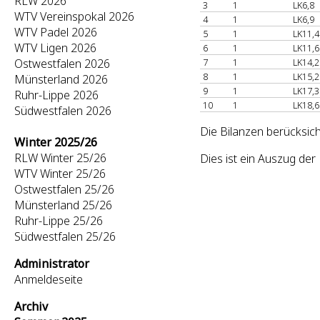
RLW 2026
3
1
LK6,8
WTV Vereinspokal 2026
4
1
LK6,9
WTV Padel 2026
5
1
LK11,4
WTV Ligen 2026
6
1
LK11,6
Ostwestfalen 2026
7
1
LK14,2
8
1
LK15,2
Münsterland 2026
9
1
LK17,3
Ruhr-Lippe 2026
10
1
LK18,6
Südwestfalen 2026
Die Bilanzen berücksich
Winter 2025/26
RLW Winter 25/26
Dies ist ein Auszug de
WTV Winter 25/26
Ostwestfalen 25/26
Münsterland 25/26
Ruhr-Lippe 25/26
Südwestfalen 25/26
Administrator
Anmeldeseite
Archiv