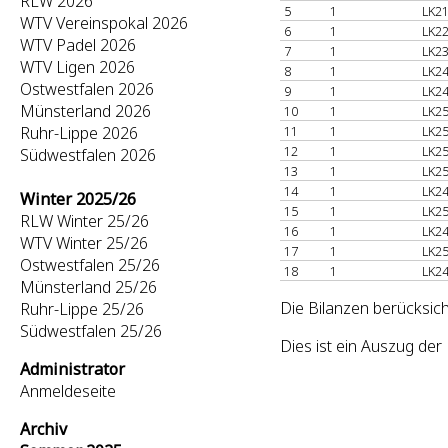
RLW 2026
5
1
LK21
WTV Vereinspokal 2026
6
1
LK22
WTV Padel 2026
7
1
LK23
WTV Ligen 2026
8
1
LK24
Ostwestfalen 2026
9
1
LK24
Münsterland 2026
10
1
LK25
Ruhr-Lippe 2026
11
1
LK25
12
1
LK25
Südwestfalen 2026
13
1
LK25
14
1
LK24
Winter 2025/26
15
1
LK25
RLW Winter 25/26
16
1
LK24
WTV Winter 25/26
17
1
LK25
Ostwestfalen 25/26
18
1
LK24
Münsterland 25/26
Die Bilanzen berücksich
Ruhr-Lippe 25/26
Südwestfalen 25/26
Dies ist ein Auszug de
Administrator
Anmeldeseite
Archiv