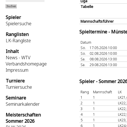
Liga
Tabelle
Spieler
Mannschaftsführer
Spielersuche
Spieltermine - Münst
Ranglisten
LK-Rangliste
Datum
So.
17.05.2026 10:00
Inhalt
So.
02.08.2026 10:00
News - WTV
Sa.
08.08.2026 13:00
Verbandshomepage
Sa.
29.08.2026 13:00
Impressum
Turniere
Spieler - Sommer 202
Turniersuche
Rang
Mannschaft
LK
Seminare
1
1
LK21,
2
1
LK22,
Seminarkalender
3
1
LK22,
Meisterschaften
4
1
LK22,
5
1
LK23,
Sommer 2026
6
1
LK24,