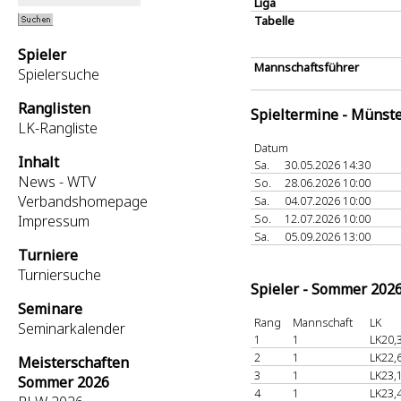
Liga
Tabelle
Spieler
Mannschaftsführer
Spielersuche
Ranglisten
Spieltermine - Münst
LK-Rangliste
Datum
Inhalt
Sa.
30.05.2026 14:30
News - WTV
So.
28.06.2026 10:00
Verbandshomepage
Sa.
04.07.2026 10:00
So.
12.07.2026 10:00
Impressum
Sa.
05.09.2026 13:00
Turniere
Turniersuche
Spieler - Sommer 202
Seminare
Rang
Mannschaft
LK
Seminarkalender
1
1
LK20,
2
1
LK22,
Meisterschaften
3
1
LK23,
Sommer 2026
4
1
LK23,