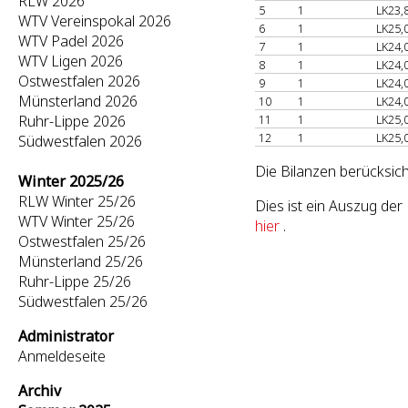
RLW 2026
5
1
LK23,
WTV Vereinspokal 2026
6
1
LK25,
WTV Padel 2026
7
1
LK24,
WTV Ligen 2026
8
1
LK24,
Ostwestfalen 2026
9
1
LK24,
Münsterland 2026
10
1
LK24,
Ruhr-Lippe 2026
11
1
LK25,
12
1
LK25,
Südwestfalen 2026
Die Bilanzen berücksich
Winter 2025/26
RLW Winter 25/26
Dies ist ein Auszug de
WTV Winter 25/26
hier
.
Ostwestfalen 25/26
Münsterland 25/26
Ruhr-Lippe 25/26
Südwestfalen 25/26
Administrator
Anmeldeseite
Archiv