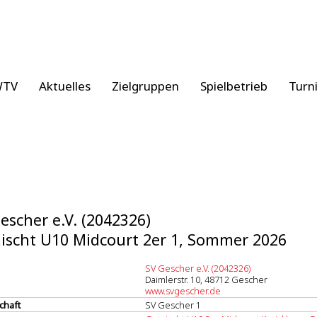
WTV
Aktuelles
Zielgruppen
Spielbetrieb
Turn
escher e.V. (2042326)
scht U10 Midcourt 2er 1, Sommer 2026
SV Gescher e.V. (2042326)
Daimlerstr. 10, 48712 Gescher
www.svgescher.de
chaft
SV Gescher 1