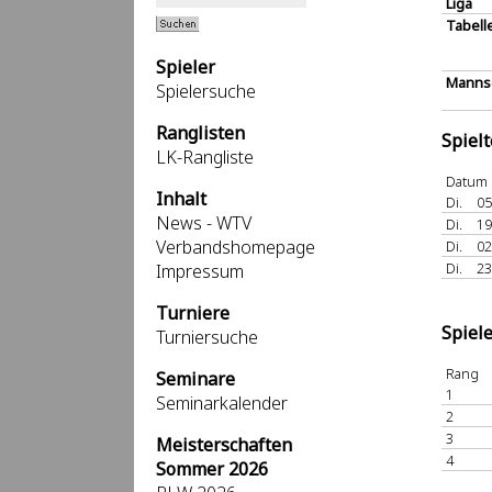
Liga
Tabell
Spieler
Mannsc
Spielersuche
Ranglisten
Spiel
LK-Rangliste
Datum
Inhalt
Di.
05
News - WTV
Di.
19
Verbandshomepage
Di.
02
Di.
23
Impressum
Turniere
Spiel
Turniersuche
Rang
Seminare
1
Seminarkalender
2
3
Meisterschaften
4
Sommer 2026