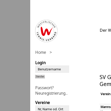
Der 
Home
>
Login
SV G
Gemi
Passwort?
Neuregistrierung...
Verein
Vereine
Manns