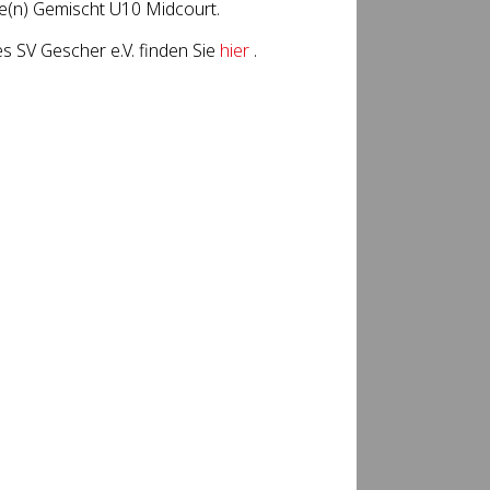
se(n) Gemischt U10 Midcourt.
 SV Gescher e.V. finden Sie
hier
.