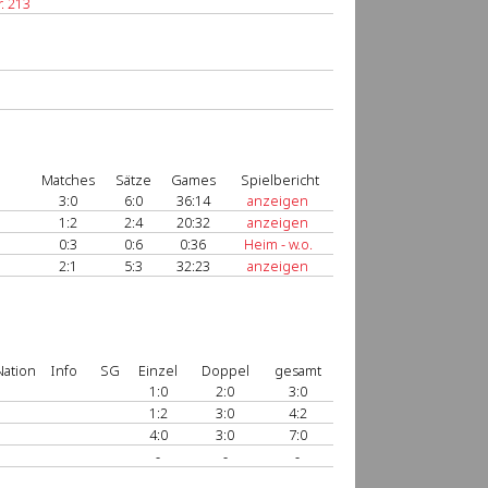
. 213
Matches
Sätze
Games
Spielbericht
3:0
6:0
36:14
anzeigen
1:2
2:4
20:32
anzeigen
0:3
0:6
0:36
Heim - w.o.
2:1
5:3
32:23
anzeigen
Nation
Info
SG
Einzel
Doppel
gesamt
1:0
2:0
3:0
1:2
3:0
4:2
4:0
3:0
7:0
-
-
-