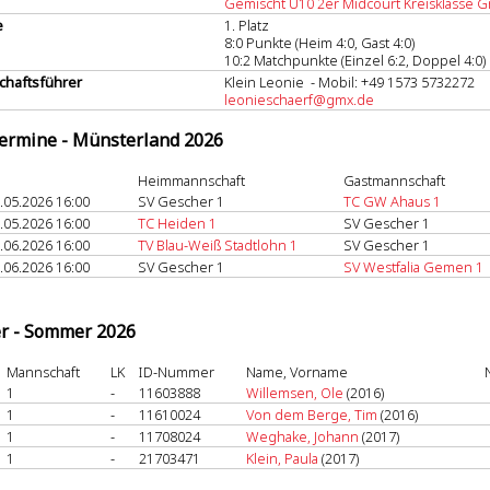
Gemischt U10 2er Midcourt Kreisklasse Gr
e
1. Platz
8:0 Punkte (Heim 4:0, Gast 4:0)
10:2 Matchpunkte (Einzel 6:2, Doppel 4:0)
haftsführer
Klein Leonie - Mobil: +49 1573 5732272
leonieschaerf@gmx.de
termine - Münsterland 2026
Heimmannschaft
Gastmannschaft
.05.2026 16:00
SV Gescher 1
TC GW Ahaus 1
.05.2026 16:00
TC Heiden 1
SV Gescher 1
.06.2026 16:00
TV Blau-Weiß Stadtlohn 1
SV Gescher 1
.06.2026 16:00
SV Gescher 1
SV Westfalia Gemen 1
er - Sommer 2026
Mannschaft
LK
ID-Nummer
Name, Vorname
1
-
11603888
Willemsen, Ole
(2016)
1
-
11610024
Von dem Berge, Tim
(2016)
1
-
11708024
Weghake, Johann
(2017)
1
-
21703471
Klein, Paula
(2017)