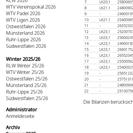
RLW 2026
7
LK20,1
2580063
WTV Vereinspokal 2026
8
LK21,1
2480090
WTV Padel 2026
9
-
2490019
WTV Ligen 2026
10
LK21,1
2540096
11
-
2635233
Ostwestfalen 2026
12
LK23,1
2520070
Münsterland 2026
13
LK23,1
2560024
Ruhr-Lippe 2026
14
LK23,1
2490018
Südwestfalen 2026
15
LK23,1
2660175
16
LK23,1
2655204
Winter 2025/26
17
LK23,1
2550056
RLW Winter 25/26
18
LK23,1
2540032
WTV Winter 25/26
19
-
2565123
Ostwestfalen 25/26
20
-
2575131
Münsterland 25/26
21
-
2480090
22
-
2510075
Ruhr-Lippe 25/26
Südwestfalen 25/26
Die Bilanzen berücksic
Administrator
Anmeldeseite
Archiv