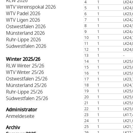
RLW 2026
4
1
LK24,
WTV Vereinspokal 2026
5
1
LK24,
WTV Padel 2026
6
1
LK23,
WTV Ligen 2026
7
1
LK24,
8
1
LK24,
Ostwestfalen 2026
9
1
LK24,
Münsterland 2026
10
1
LK24,
Ruhr-Lippe 2026
11
1
LK24,
Südwestfalen 2026
12
1
LK24,
13
1
-
Winter 2025/26
14
1
LK25,
RLW Winter 25/26
15
1
LK25,
WTV Winter 25/26
16
1
LK25,
Ostwestfalen 25/26
17
1
LK23,
Münsterland 25/26
18
1
LK24,
19
1
LK25,
Ruhr-Lippe 25/26
20
1
LK25,
Südwestfalen 25/26
21
1
LK25,
22
1
LK25,
Administrator
23
1
LK17,
Anmeldeseite
24
1
LK21,
25
1
LK21,
Archiv
26
1
LK22,