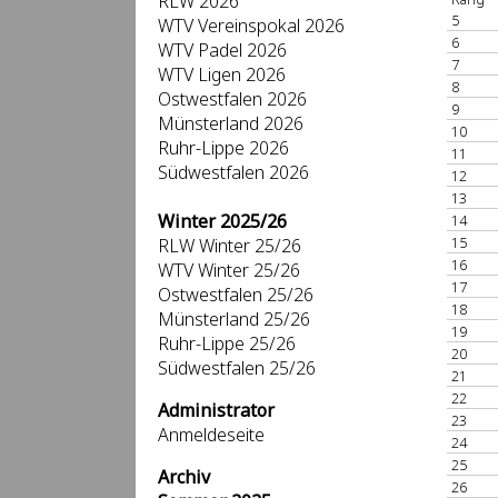
RLW 2026
5
WTV Vereinspokal 2026
6
WTV Padel 2026
7
WTV Ligen 2026
8
Ostwestfalen 2026
9
Münsterland 2026
10
Ruhr-Lippe 2026
11
Südwestfalen 2026
12
13
Winter 2025/26
14
15
RLW Winter 25/26
16
WTV Winter 25/26
17
Ostwestfalen 25/26
18
Münsterland 25/26
19
Ruhr-Lippe 25/26
20
Südwestfalen 25/26
21
22
Administrator
23
Anmeldeseite
24
25
Archiv
26