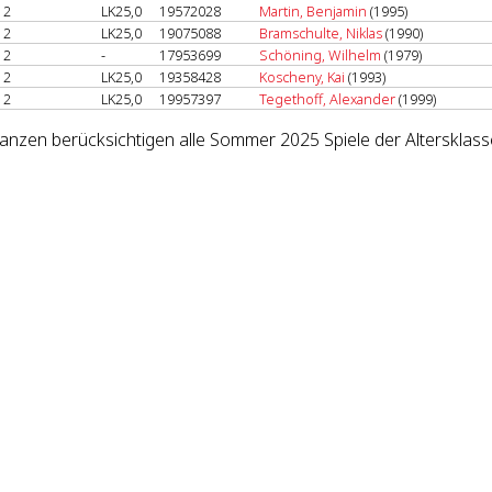
2
LK25,0
19572028
Martin, Benjamin
(1995)
2
LK25,0
19075088
Bramschulte, Niklas
(1990)
2
-
17953699
Schöning, Wilhelm
(1979)
2
LK25,0
19358428
Koscheny, Kai
(1993)
2
LK25,0
19957397
Tegethoff, Alexander
(1999)
lanzen berücksichtigen alle Sommer 2025 Spiele der Altersklas