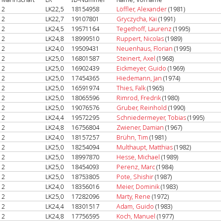
2
LK22,5
18154958
Löffler, Alexander
(1981)
2
LK22,7
19107801
Gryczycha, Kai
(1991)
2
LK24,5
19571164
Tegethoff, Laurenz
(1995)
2
LK24,8
18999510
Ruppert, Nicolas
(1989)
2
LK24,0
19509431
Neuenhaus, Florian
(1995)
2
LK25,0
16801587
Steinert, Axel
(1968)
2
LK25,0
16902439
Eickmeyer, Guido
(1969)
2
LK25,0
17454365
Hiedemann, Jan
(1974)
2
LK25,0
16591974
Thies, Falk
(1965)
2
LK25,0
18065596
Rimrod, Fredrik
(1980)
2
LK25,0
19076576
Gruber, Reinhold
(1990)
2
LK24,4
19572295
Schniedermeyer, Tobias
(1995)
2
LK24,8
16756804
Zwiener, Damian
(1967)
2
LK24,0
18157257
Brühn, Tim
(1981)
2
LK25,0
18254094
Multhaupt, Matthias
(1982)
2
LK25,0
18997870
Hesse, Michael
(1989)
2
LK25,0
18454093
Perenz, Marc
(1984)
2
LK25,0
18753805
Pote, Shishir
(1987)
2
LK24,0
18356016
Meier, Dominik
(1983)
2
LK25,0
17282096
Marty, Rene
(1972)
2
LK24,4
18301517
Adam, Guido
(1983)
2
LK24,8
17756595
Koch, Manuel
(1977)