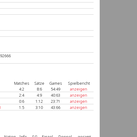
92666‬
Matches
Sätze
Games
Spielbericht
4:2
8:6
54:49
anzeigen
2:4
4:9
40:63
anzeigen
0:6
1:12
23:71
anzeigen
1
1:5
3:10
43:66
anzeigen
Nation
Info
SG
Einzel
Doppel
gesamt