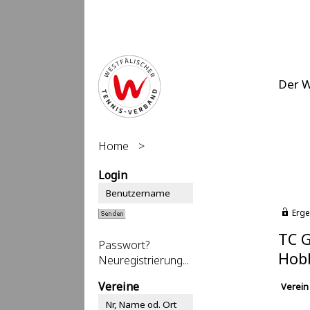
Der 
Home
>
Login
Erge
TC G
Passwort?
Hob
Neuregistrierung...
Vereine
Verein