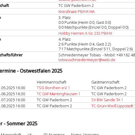
chaft
TC GW Paderborn 2
Kreisfinale PB/HX HA
e
3. Platz
0:0 Punkte (Heim 0:0, Gast 0:0)
0:0 Matchpunkte (Einzel 0:0, Doppel 0:0)
Hobby Herren A Gr. 232 PB/HX
e
4. Platz
2:6 Punkte (Heim 0:4, Gast 2:2)
7:17 Matchpunkte (Einzel 5:11, Doppel 2:6)
haftsführer
Schniedermeyer Tobias - Mobil: ‭+49 162 48
tobiasschniedermeyer@web.de
termine - Ostwestfalen 2025
Heimmannschaft
Gastmannschaft
.05.2025 16:00
TSG Borchen e.V. 1
TC GW Paderborn 2
.06.2025 16:30
TC GW Mantinghausen 1
TC GW Paderborn 2
.07.2025 16:00
TC GW Paderborn 2
SV BW Sande TA 1
.08.2025 16:00
TC GW Paderborn 2
TC Grün-Weiß Lippstadt 
er - Sommer 2025
Mannschaft
LK
ID-Nummer
Name, Vorname