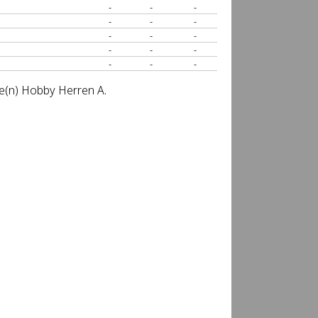
-
-
-
-
-
-
-
-
-
-
-
-
-
-
-
se(n) Hobby Herren A.