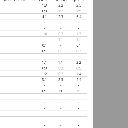
1:3
2:2
3:5
0:3
1:2
1:5
4:1
2:3
6:4
-
-
-
-
-
-
1:0
0:2
1:2
-
1:1
1:1
0:1
-
0:1
0:1
0:1
0:2
-
-
-
1:1
1:1
2:2
0:3
0:2
0:5
1:2
0:2
1:4
3:1
2:3
5:4
-
-
-
0:1
1:0
1:1
-
-
-
-
-
-
-
-
-
-
-
-
-
-
-
-
-
-