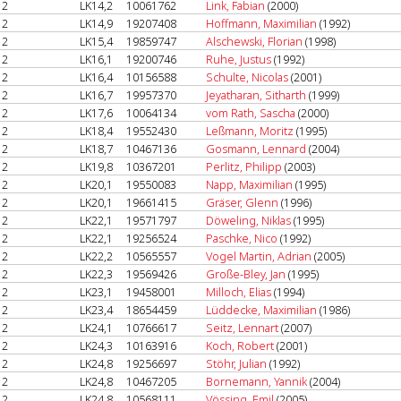
2
LK14,2
10061762
Link, Fabian
(2000)
2
LK14,9
19207408
Hoffmann, Maximilian
(1992)
2
LK15,4
19859747
Alschewski, Florian
(1998)
2
LK16,1
19200746
Ruhe, Justus
(1992)
2
LK16,4
10156588
Schulte, Nicolas
(2001)
2
LK16,7
19957370
Jeyatharan, Sitharth
(1999)
2
LK17,6
10064134
vom Rath, Sascha
(2000)
2
LK18,4
19552430
Leßmann, Moritz
(1995)
2
LK18,7
10467136
Gosmann, Lennard
(2004)
2
LK19,8
10367201
Perlitz, Philipp
(2003)
2
LK20,1
19550083
Napp, Maximilian
(1995)
2
LK20,1
19661415
Gräser, Glenn
(1996)
2
LK22,1
19571797
Döweling, Niklas
(1995)
2
LK22,1
19256524
Paschke, Nico
(1992)
2
LK22,2
10565557
Vogel Martin, Adrian
(2005)
2
LK22,3
19569426
Große-Bley, Jan
(1995)
2
LK23,1
19458001
Milloch, Elias
(1994)
2
LK23,4
18654459
Lüddecke, Maximilian
(1986)
2
LK24,1
10766617
Seitz, Lennart
(2007)
2
LK24,3
10163916
Koch, Robert
(2001)
2
LK24,8
19256697
Stöhr, Julian
(1992)
2
LK24,8
10467205
Bornemann, Yannik
(2004)
2
LK24,8
10568111
Vössing, Emil
(2005)