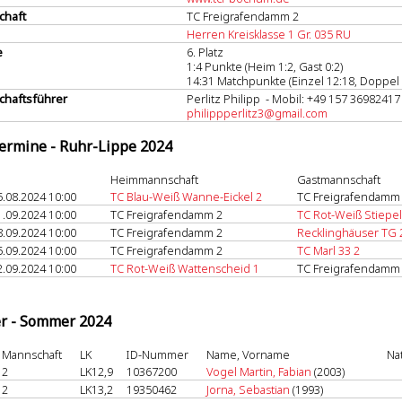
chaft
TC Freigrafendamm 2
Herren Kreisklasse 1 Gr. 035 RU
e
6. Platz
1:4 Punkte (Heim 1:2, Gast 0:2)
14:31 Matchpunkte (Einzel 12:18, Doppel 
haftsführer
Perlitz Philipp - Mobil: +49 157 36982417
philippperlitz3@gmail.com
termine - Ruhr-Lippe 2024
Heimmannschaft
Gastmannschaft
5.08.2024 10:00
TC Blau-Weiß Wanne-Eickel 2
TC Freigrafendamm
1.09.2024 10:00
TC Freigrafendamm 2
TC Rot-Weiß Stiepel
8.09.2024 10:00
TC Freigrafendamm 2
Recklinghäuser TG 
5.09.2024 10:00
TC Freigrafendamm 2
TC Marl 33 2
2.09.2024 10:00
TC Rot-Weiß Wattenscheid 1
TC Freigrafendamm
er - Sommer 2024
Mannschaft
LK
ID-Nummer
Name, Vorname
Na
2
LK12,9
10367200
Vogel Martin, Fabian
(2003)
2
LK13,2
19350462
Jorna, Sebastian
(1993)