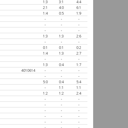
1:3
3:1
4:4
2:1
4:0
6:1
1:4
0:5
1:9
-
-
-
-
-
-
-
-
-
1:3
1:3
2:6
-
-
-
0:1
0:1
0:2
1:4
1:3
2:7
-
-
-
1:3
0:4
1:7
4010614
-
-
-
-
-
-
5:0
0:4
5:4
-
1:1
1:1
1:2
1:2
2:4
-
-
-
-
-
-
-
-
-
-
-
-
-
-
-
-
-
-