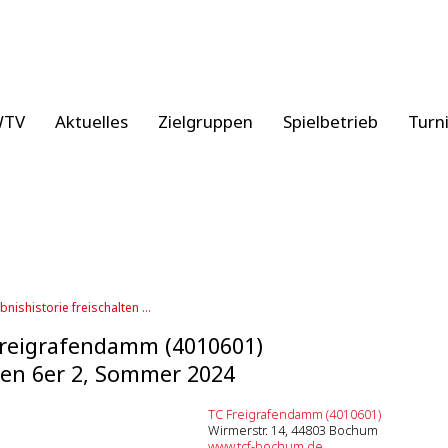
WTV
Aktuelles
Zielgruppen
Spielbetrieb
Turn
bnishistorie freischalten ...
reigrafendamm (4010601)
en 6er 2, Sommer 2024
TC Freigrafendamm (4010601)
Wirmerstr. 14, 44803 Bochum
www.tcf-bochum.de