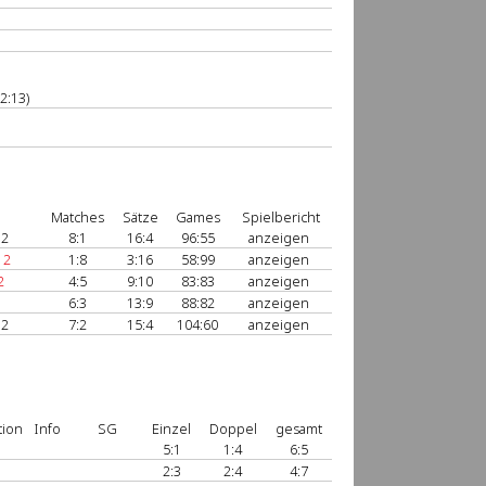
2:13)
Matches
Sätze
Games
Spielbericht
 2
8:1
16:4
96:55
anzeigen
 2
1:8
3:16
58:99
anzeigen
2
4:5
9:10
83:83
anzeigen
6:3
13:9
88:82
anzeigen
 2
7:2
15:4
104:60
anzeigen
tion
Info
SG
Einzel
Doppel
gesamt
5:1
1:4
6:5
2:3
2:4
4:7