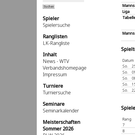
Manns
Liga
Tabell
Spieler
Spielersuche
Mannsc
Ranglisten
LK-Rangliste
Spiel
Inhalt
Datum
News - WTV
So.
2
Verbandshomepage
So.
0
Impressum
So.
0
So.
1
Turniere
So.
2
Turniersuche
Seminare
Spiel
Seminarkalender
Rang
Meisterschaften
7
Sommer 2026
8