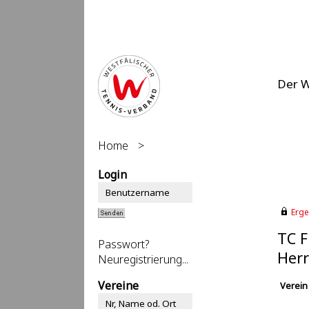
Der 
Home
>
Login
Erge
TC F
Passwort?
Herr
Neuregistrierung...
Vereine
Verein