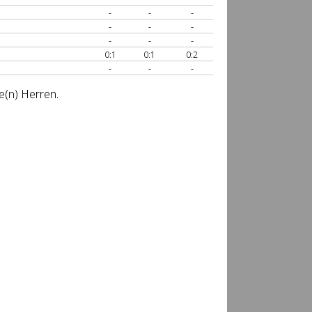
-
-
-
-
-
-
-
-
-
0:1
0:1
0:2
-
-
-
e(n) Herren.