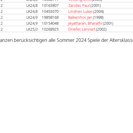
2
LK24,8
10163807
Zander, Paul
(2001)
2
LK24,8
10453070
Lindner, Lukas
(2004)
2
LK24,9
19858168
Balkenhol, Jan
(1998)
2
LK24,9
10154048
Jeyatharan, Bharathi
(2001)
2
LK25,0
10268925
Driefer, Lennart
(2002)
lanzen berücksichtigen alle Sommer 2024 Spiele der Altersklass