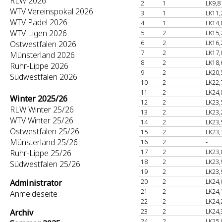
RLW 2026
2
1
LK9,8
WTV Vereinspokal 2026
3
1
LK11,
WTV Padel 2026
4
1
LK14,
WTV Ligen 2026
5
2
LK15,
6
2
LK16,
Ostwestfalen 2026
7
2
LK17,
Münsterland 2026
8
2
LK18,
Ruhr-Lippe 2026
9
2
LK20,
Südwestfalen 2026
10
2
LK22,
11
2
LK24,
Winter 2025/26
12
2
LK23,
RLW Winter 25/26
13
2
LK23,
WTV Winter 25/26
14
2
LK23,
Ostwestfalen 25/26
15
2
LK23,
Münsterland 25/26
16
2
-
17
2
LK23,
Ruhr-Lippe 25/26
18
2
LK23,
Südwestfalen 25/26
19
2
LK23,
20
2
LK24,
Administrator
21
2
LK24,
Anmeldeseite
22
2
LK24,
23
2
LK24,
Archiv
24
2
LK25,