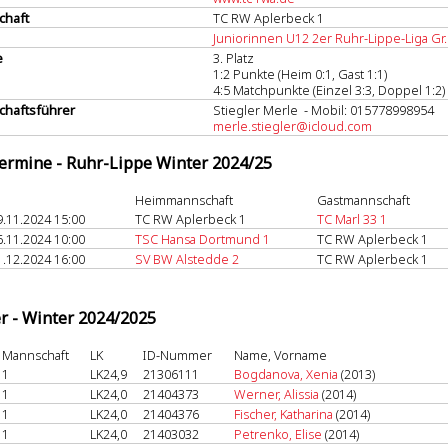
chaft
TC RW Aplerbeck 1
Juniorinnen U12 2er Ruhr-Lippe-Liga Gr.
e
3. Platz
1:2 Punkte (Heim 0:1, Gast 1:1)
4:5 Matchpunkte (Einzel 3:3, Doppel 1:2)
haftsführer
Stiegler Merle - Mobil: 015778998954
merle.stiegler@icloud.com
termine - Ruhr-Lippe Winter 2024/25
Heimmannschaft
Gastmannschaft
9.11.2024 15:00
TC RW Aplerbeck 1
TC Marl 33 1
6.11.2024 10:00
TSC Hansa Dortmund 1
TC RW Aplerbeck 1
1.12.2024 16:00
SV BW Alstedde 2
TC RW Aplerbeck 1
er - Winter 2024/2025
Mannschaft
LK
ID-Nummer
Name, Vorname
1
LK24,9
21306111
Bogdanova, Xenia
(2013)
1
LK24,0
21404373
Werner, Alissia
(2014)
1
LK24,0
21404376
Fischer, Katharina
(2014)
1
LK24,0
21403032
Petrenko, Elise
(2014)