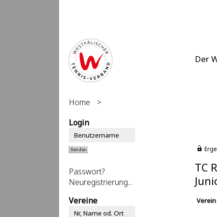
Der 
Home
>
Login
Erge
TC R
Passwort?
Juni
Neuregistrierung...
Vereine
Verein