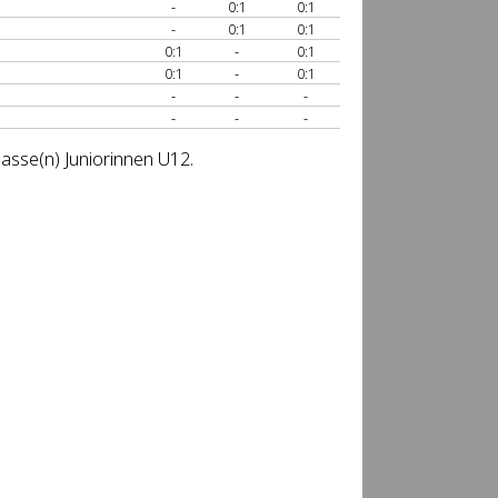
-
0:1
0:1
-
0:1
0:1
0:1
-
0:1
0:1
-
0:1
-
-
-
-
-
-
lasse(n) Juniorinnen U12.