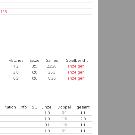
 113
Matches
Sätze
Games
Spielbericht
1:2
3:5
22:28
anzeigen
3:0
6:0
36:3
anzeigen
0:3
0:6
8:36
anzeigen
Nation
Info
SG
Einzel
Doppel
gesamt
1:0
0:1
1:1
1:0
1:0
2:0
0:1
1:0
1:1
1:0
0:1
1:1