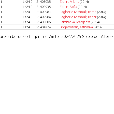
1
LK24,0
21403035
Zlotin, Milana
(2014)
1
LK24,0
21402935
Zlotin, Sofia
(2014)
1
LK24,0
21402983
Bagherie Kashouk, Baran
(2014)
1
LK24,0
21402984
Bagherie Kashouk, Bahar
(2014)
1
LK24,0
21408006
Bakshaeva, Margarita
(2014)
1
LK24,0
21404374
Lingeswaran, Aathmika
(2014)
lanzen berücksichtigen alle Winter 2024/2025 Spiele der Altersk