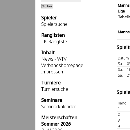
Manns
Liga
Tabell
Spieler
Spielersuche
Mannsc
Ranglisten
LK-Rangliste
Spiel
Inhalt
Datum
News - WTV
Sa.
0
Verbandshomepage
Sa.
1
Impressum
Sa.
2
Turniere
Turniersuche
Spiel
Seminare
Rang
Seminarkalender
1
2
Meisterschaften
3
Sommer 2026
4