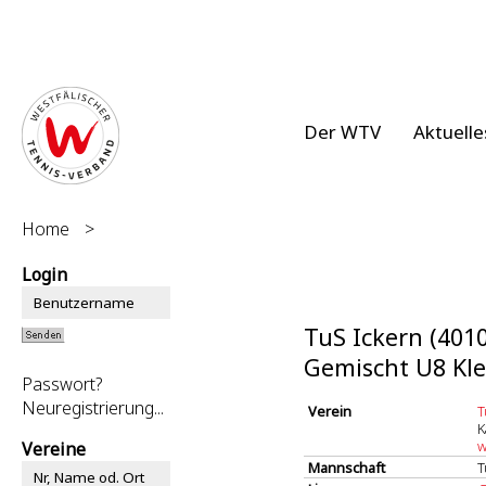
Der WTV
Aktuelle
Home
>
Login
TuS Ickern (401
Gemischt U8 Kle
Passwort?
Neuregistrierung...
Verein
T
K
w
Vereine
Mannschaft
T