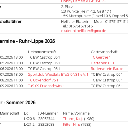
Hobby Damen A Gr. 061 RU
e
2. Platz
5:3 Punkte (Heim 4:2, Gast 1:1)
15:9 Matchpunkte (Einzel 10:6, Doppel 5
haftsführer
Hellfaier Ekaterini - Mobil: 01575157151
Tel.: 015751571515
ekaterini.hellfaier@gmx.de
termine - Ruhr-Lippe 2026
Heimmannschaft
Gastmannschaft
.05.2026 13:00
TC BW Castrop 06 1
TC Gerthe 1
.05.2026 13:00
TC BW Castrop 06 1
Hertener TC 1
.06.2026 13:00
TC BW Castrop 06 1
Ruderverein Rauxel 1
.07.2026 13:00
Sportclub Westfalia ETuS 04/31 e.V. 1
TC BW Castrop 06 1
.08.2026 11:00
TC Ückendorf 75 1
TC BW Castrop 06 1
.09.2026 13:00
TuS 09 Erkenschwick 1
TC BW Castrop 06 1
er - Sommer 2026
Mannschaft
LK
ID-Nummer
Name, Vorname
1
LK20,6
28052344
Thurm, Katja
(1980)
1
LK21,2
28353088
Kittel, Nina
(1983)