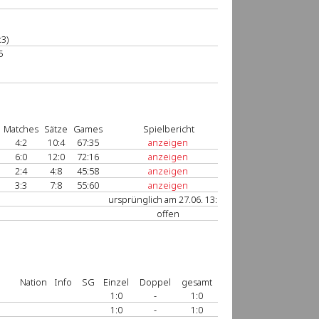
:3)
5
Matches
Sätze
Games
Spielbericht
4:2
10:4
67:35
anzeigen
6:0
12:0
72:16
anzeigen
2:4
4:8
45:58
anzeigen
3:3
7:8
55:60
anzeigen
ursprünglich am 27.06. 13:00
offen
Nation
Info
SG
Einzel
Doppel
gesamt
1:0
-
1:0
1:0
-
1:0