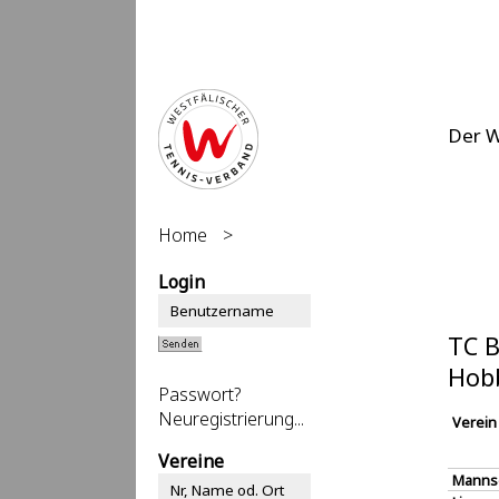
Der 
Home
>
Login
TC B
Hob
Passwort?
Neuregistrierung...
Verein
Vereine
Manns