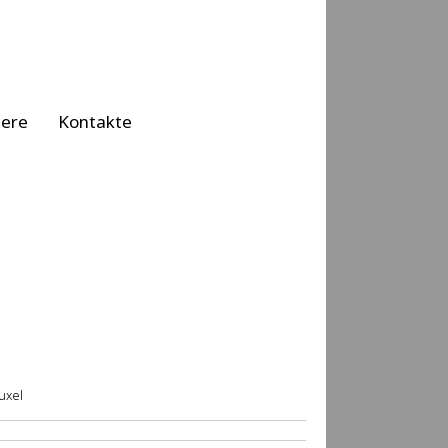
iere
Kontakte
uxel