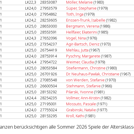
1
LK22,3
28353087
Möller, Melanie
(1983)
1
LK24,0
27953579
Süper, Stephanie
(1979)
1
LK24,0
27954862
Toth, Inga
(1979)
1
LK24,2
28253605
Enssen-Trunk, Isabelle
(1982)
1
LK25,0
28653000
Bergmann, Verena
(1986)
1
LK25,0
28553591
Hellfaier, Ekaterini
(1985)
1
LK24,3
27652096
Vogel, Nina
(1976)
1
LK25,0
27354237
Agir-Bartsch, Deniz
(1973)
1
LK25,0
26754419
Mehlau, Jutta
(1967)
1
LK24,0
28753914
Pyschny, Margarete
(1987)
1
LK24,4
27954722
Weimer, Claudia
(1979)
1
LK25,0
28053584
Stiefermann, Christine
(1980)
1
LK25,0
26701926
Dr. Neuhaus-Pawlak, Christiane
(1967)
1
LK25,0
27085548
von Werden, Stefanie
(1970)
1
LK25,0
26600504
Stehmann, Stefanie
(1966)
1
LK25,0
28153292
Pilarski, Yvonne
(1981)
1
LK24,4
28254235
Vollmer, Ann-Kristin
(1982)
1
LK25,0
27195001
Mossuto, Pascale
(1971)
1
LK24,0
27755024
Grabinski, Natalie
(1977)
1
LK25,0
28153295
Kroll, Kathi
(1981)
lanzen berücksichtigen alle Sommer 2026 Spiele der Alterskla