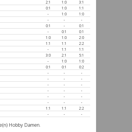
2:1
1:0
3:1
0:1
1:0
1:1
-
1:0
1:0
-
-
-
0:1
-
0:1
-
0:1
0:1
1:0
1:0
2:0
1:1
1:1
2:2
-
1:1
1:1
3:0
2:1
5:1
-
1:0
1:0
0:1
0:1
0:2
-
-
-
-
-
-
-
-
-
-
-
-
-
-
-
-
-
-
1:1
1:1
2:2
-
-
-
sse(n) Hobby Damen.