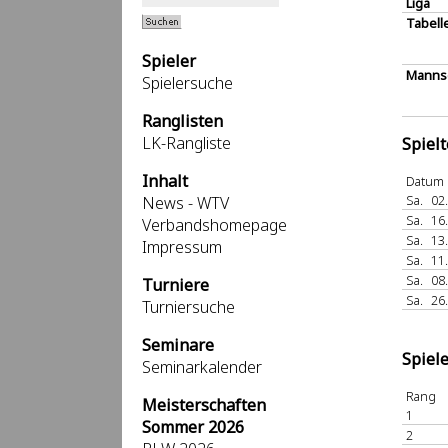
Liga
Tabell
Spieler
Mannsc
Spielersuche
Ranglisten
LK-Rangliste
Spiel
Inhalt
Datum
Sa.
02
News - WTV
Sa.
16
Verbandshomepage
Sa.
13
Impressum
Sa.
11
Sa.
08
Turniere
Sa.
26
Turniersuche
Seminare
Spiel
Seminarkalender
Rang
Meisterschaften
1
Sommer 2026
2