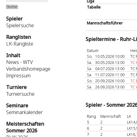
Liga
Tabelle
Spieler
Mannschaftsführer
Spielersuche
Ranglisten
Spieltermine - Ruhr-L
LK-Rangliste
Datum
Hei
Inhalt
So.
10.05.2026 10:00
TC 
News - WTV
Sa.
30.05.2026 13:00
TC 
Verbandshomepage
Sa.
04.07.2026 13:00
TC 
Sa.
11.07.2026 11:00
TC 
Impressum
So.
20.09.2026 10:00
TC 
Turniere
Sa.
26.09.2026 13:00
TC 
Turniersuche
Spieler - Sommer 202
Seminare
Seminarkalender
Rang
Mannschaft
LK
5
2
LK14,
Meisterschaften
6
2
LK15,
Sommer 2026
7
2
LK16,