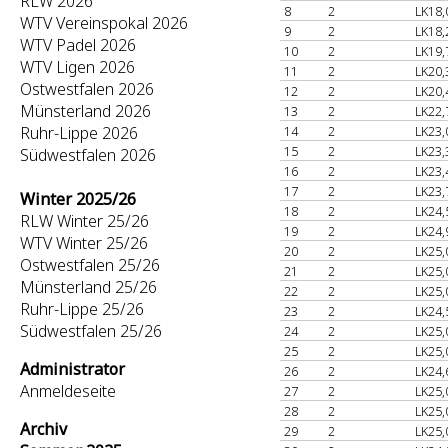
RLW 2026
8
2
LK18,
WTV Vereinspokal 2026
9
2
LK18,
WTV Padel 2026
10
2
LK19,
WTV Ligen 2026
11
2
LK20,
Ostwestfalen 2026
12
2
LK20,
Münsterland 2026
13
2
LK22,
Ruhr-Lippe 2026
14
2
LK23,
15
2
LK23,
Südwestfalen 2026
16
2
LK23,
17
2
LK23,
Winter 2025/26
18
2
LK24,
RLW Winter 25/26
19
2
LK24,
WTV Winter 25/26
20
2
LK25,
Ostwestfalen 25/26
21
2
LK25,
Münsterland 25/26
22
2
LK25,
Ruhr-Lippe 25/26
23
2
LK24,
Südwestfalen 25/26
24
2
LK25,
25
2
LK25,
Administrator
26
2
LK24,
Anmeldeseite
27
2
LK25,
28
2
LK25,
Archiv
29
2
LK25,