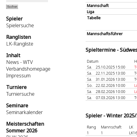
Mannschaft
Liga
Tabelle
Spieler
Spielersuche
Mannschaftsführer
Ranglisten
LK-Rangliste
Spieltermine - Südwes
Inhalt
Datum
H
News - WTV
Sa.
25.10.2025 15:00
T
Verbandshomepage
Sa.
22.11.2025 13:00
T
Impressum
Sa.
31.01.2026 13:00
T
So.
22.02.2026 10:00
L
Turniere
Sa.
28.02.2026 10:00
L
Turniersuche
Sa.
07.03.2026 13:00
T
Seminare
Seminarkalender
Spieler - Winter 2025
Meisterschaften
Rang
Mannschaft
LK
Sommer 2026
1
1
LK16