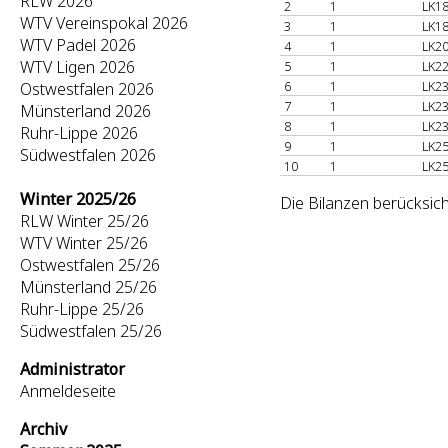
RLW 2026
2
1
LK18
WTV Vereinspokal 2026
3
1
LK18
WTV Padel 2026
4
1
LK20
WTV Ligen 2026
5
1
LK22
6
1
LK23
Ostwestfalen 2026
7
1
LK23
Münsterland 2026
8
1
LK23
Ruhr-Lippe 2026
9
1
LK25
Südwestfalen 2026
10
1
LK25
Winter 2025/26
Die Bilanzen berücksich
RLW Winter 25/26
WTV Winter 25/26
Ostwestfalen 25/26
Münsterland 25/26
Ruhr-Lippe 25/26
Südwestfalen 25/26
Administrator
Anmeldeseite
Archiv