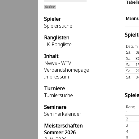
Tabell
Spieler
Mannsc
Spielersuche
Spiel
Ranglisten
LK-Rangliste
Datum
Sa.
0
Inhalt
Sa.
3
News - WTV
Sa.
1
Verbandshomepage
Sa.
2
Impressum
Sa.
0
Turniere
Turniersuche
Spiel
Seminare
Rang
1
Seminarkalender
2
Meisterschaften
3
4
Sommer 2026
5