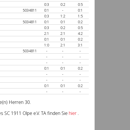
0:3
0:2
0:5
5034811
0:1
-
0:1
0:3
1:2
1:5
5034811
0:1
0:1
0:2
0:3
0:2
0:5
2:1
2:1
4:2
0:1
0:1
0:2
1:0
2:1
3:1
5034811
-
-
-
-
-
-
-
-
-
0:1
0:1
0:2
-
-
-
-
-
-
0:1
0:1
0:2
-
-
-
e(n) Herren 30.
 SC 1911 Olpe e.V. TA finden Sie
hier
.