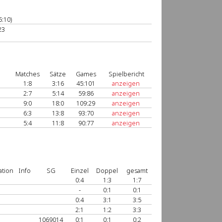
5:10)
23
Matches
Sätze
Games
Spielbericht
1:8
3:16
45:101
anzeigen
2:7
5:14
59:86
anzeigen
9:0
18:0
109:29
anzeigen
6:3
13:8
93:70
anzeigen
5:4
11:8
90:77
anzeigen
ation
Info
SG
Einzel
Doppel
gesamt
0:4
1:3
1:7
-
0:1
0:1
0:4
3:1
3:5
2:1
1:2
3:3
1069014
0:1
0:1
0:2