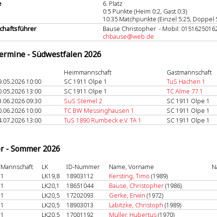
e
6. Platz
0:5 Punkte (Heim 0:2, Gast 0:3)
10:35 Matchpunkte (Einzel 5:25, Doppel 
haftsführer
Bause Christopher - Mobil: 0151625016
chbause@web.de
termine - Südwestfalen 2026
Heimmannschaft
Gastmannschaft
9.05.2026 10:00
SC 1911 Olpe 1
TuS Hachen 1
0.05.2026 13:00
SC 1911 Olpe 1
TC Alme 77 1
3.06.2026 09:30
SuS Stemel 2
SC 1911 Olpe 1
0.06.2026 10:00
TC BW Messinghausen 1
SC 1911 Olpe 1
4.07.2026 13:00
TuS 1890 Rumbeck e.V. TA 1
SC 1911 Olpe 1
er - Sommer 2026
Mannschaft
LK
ID-Nummer
Name, Vorname
N
1
LK19,8
18903112
Kersting, Timo
(1989)
1
LK20,1
18651044
Bause, Christopher
(1986)
1
LK20,5
17202093
Gerke, Erwin
(1972)
1
LK20,5
18903013
Labitzke, Christoph
(1989)
1
LK20,5
17001192
Müller, Hubertus
(1970)