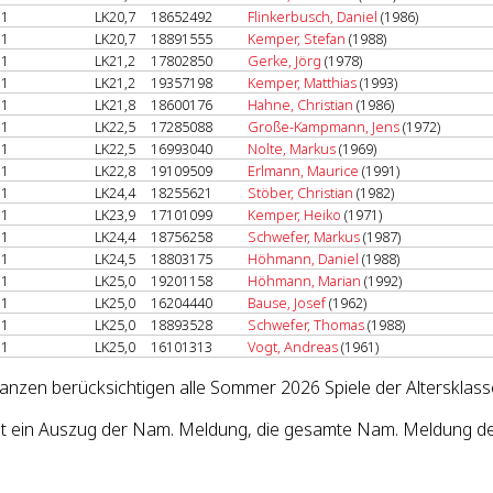
1
LK20,7
18652492
Flinkerbusch, Daniel
(1986)
1
LK20,7
18891555
Kemper, Stefan
(1988)
1
LK21,2
17802850
Gerke, Jörg
(1978)
1
LK21,2
19357198
Kemper, Matthias
(1993)
1
LK21,8
18600176
Hahne, Christian
(1986)
1
LK22,5
17285088
Große-Kampmann, Jens
(1972)
1
LK22,5
16993040
Nolte, Markus
(1969)
1
LK22,8
19109509
Erlmann, Maurice
(1991)
1
LK24,4
18255621
Stöber, Christian
(1982)
1
LK23,9
17101099
Kemper, Heiko
(1971)
1
LK24,4
18756258
Schwefer, Markus
(1987)
1
LK24,5
18803175
Höhmann, Daniel
(1988)
1
LK25,0
19201158
Höhmann, Marian
(1992)
1
LK25,0
16204440
Bause, Josef
(1962)
1
LK25,0
18893528
Schwefer, Thomas
(1988)
1
LK25,0
16101313
Vogt, Andreas
(1961)
lanzen berücksichtigen alle Sommer 2026 Spiele der Altersklass
st ein Auszug der Nam. Meldung, die gesamte Nam. Meldung des