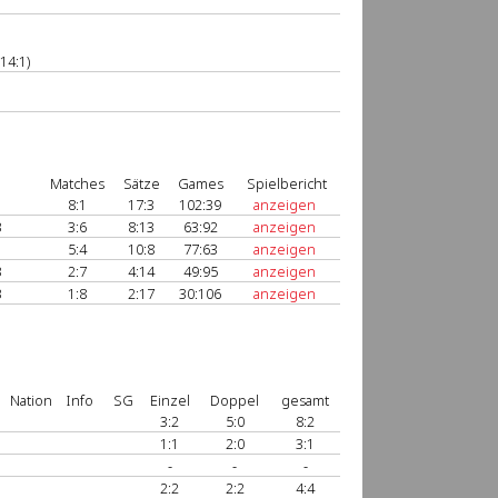
14:1)
Matches
Sätze
Games
Spielbericht
8:1
17:3
102:39
anzeigen
3
3:6
8:13
63:92
anzeigen
5:4
10:8
77:63
anzeigen
3
2:7
4:14
49:95
anzeigen
3
1:8
2:17
30:106
anzeigen
Nation
Info
SG
Einzel
Doppel
gesamt
3:2
5:0
8:2
1:1
2:0
3:1
-
-
-
2:2
2:2
4:4