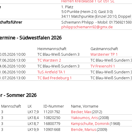
Herren Kreisklasse 1 Gr. 051 SL
e
1. Platz
5:0 Punkte (Heim 2:0, Gast 3:0)
34:11 Matchpunkte (Einzel 20:10, Doppel 
haftsführer
Schiemann Philipp - Mobil: 01756921593
philippschiemann92@gmx.de
termine - Südwestfalen 2026
Heimmannschaft
Gastmannschaft
0.05.2026 10:00
TC Blau-Weiß Sundern 3
Warsteiner TP 1
7.06.2026 13:00
TC Warstein 2
TC Blau-Weiß Sundern 
4.06.2026 10:00
TC Blau-Weiß Sundern 3
TV Freienohl 1
1.06.2026 10:00
TuS Antfeld TA 1
TC Blau-Weiß Sundern 
1.07.2026 13:00
TC Bad Fredeburg 1
TC Blau-Weiß Sundern 
er - Sommer 2026
Mannschaft
LK
ID-Nummer
Name, Vorname
3
LK17,9
11201792
Becker, Max
(2012)
3
LK18,4
10820250
Yiakoumos, Aris
(2008)
3
LK18,7
16800779
Kampschulte, Dominik
(1968)
3
LK19,9
10901668
Bende, Marius
(2009)