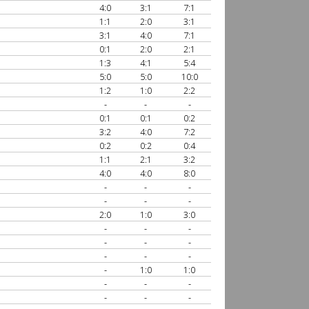
4:0
3:1
7:1
1:1
2:0
3:1
3:1
4:0
7:1
0:1
2:0
2:1
1:3
4:1
5:4
5:0
5:0
10:0
1:2
1:0
2:2
-
-
-
0:1
0:1
0:2
3:2
4:0
7:2
0:2
0:2
0:4
1:1
2:1
3:2
4:0
4:0
8:0
-
-
-
-
-
-
2:0
1:0
3:0
-
-
-
-
-
-
-
-
-
-
1:0
1:0
-
-
-
-
-
-