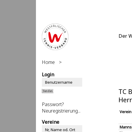
Der 
Home
>
Login
TC B
Herr
Passwort?
Neuregistrierung...
Verein
Vereine
Manns