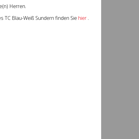
e(n) Herren.
es TC Blau-Weiß Sundern finden Sie
hier
.