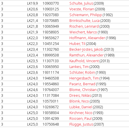
3
LK19,9
10900770
Schulte, Julius
(2009)
3
LK20,6
10903125
Voeste, Florian
(2009)
3
LK20,8
19207383
Schiemann, Philipp
(1992)
3
LK21,4
10370685
Brinkschulte, Luca
(2003)
3
LK21,8
10065949
Rischen, Lennard
(2000)
3
LK21,9
19358935
Weichert, Marco
(1993)
3
LK22,0
19653627
Hoffmann, Alexander
(1996)
3
LK22,3
10451254
Huber, Til
(2004)
3
LK23,4
11302760
Becker-Jostes, Jakob
(2013)
3
LK23,4
18999538
Ramthun, Alexander
(1989)
3
LK23,5
11307133
Kaufhold, Vincent
(2013)
3
LK23,6
10065950
Lankes, Tim
(2000)
3
LK23,6
19311174
Schlüter, Robin
(1993)
3
LK24,0
19460538
Hengesbach, Tim
(1994)
3
LK24,0
19554860
Pacariz, Bernad
(1995)
3
LK24,6
19764307
Blome, Christian
(1997)
3
LK24,0
11317084
Drees, Niklas
(2013)
3
LK24,0
10573011
Blöink, Nico
(2005)
3
LK24,0
10269672
Lübke, Daniel
(2002)
3
LK25,0
19358934
Kirchner, Nico
(1993)
3
LK25,0
10914299
Roosen, Paul
(2009)
3
LK25,0
10750648
Flügge, Justus
(2007)