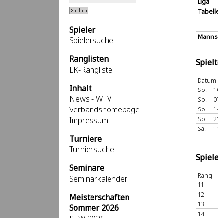
Liga
Tabell
Spieler
Mannsc
Spielersuche
Ranglisten
Spiel
LK-Rangliste
Datum
Inhalt
So.
1
News - WTV
So.
0
Verbandshomepage
So.
1
So.
2
Impressum
Sa.
1
Turniere
Turniersuche
Spiel
Seminare
Rang
Seminarkalender
11
12
Meisterschaften
13
Sommer 2026
14