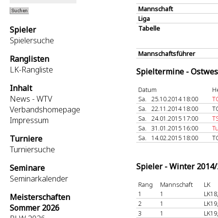
Mannschaft
Liga
Tabelle
Spieler
Spielersuche
Mannschaftsführer
Ranglisten
LK-Rangliste
Spieltermine - Ostwes
Inhalt
Datum
H
News - WTV
Sa.
25.10.2014 18:00
TC
Verbandshomepage
Sa.
22.11.2014 18:00
T
Sa.
24.01.2015 17:00
T
Impressum
Sa.
31.01.2015 16:00
Tu
Turniere
Sa.
14.02.2015 18:00
T
Turniersuche
Spieler - Winter 2014
Seminare
Seminarkalender
Rang
Mannschaft
LK
1
1
LK18
Meisterschaften
2
1
LK19
Sommer 2026
3
1
LK19