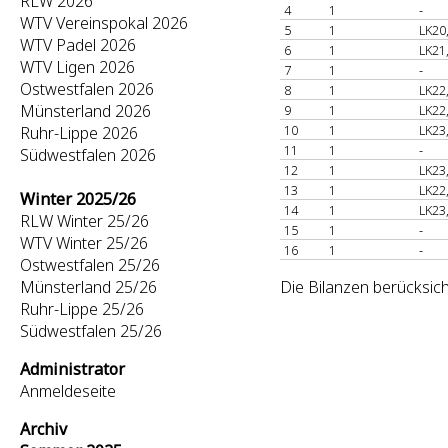
RLW 2026
4
1
-
WTV Vereinspokal 2026
5
1
LK20
WTV Padel 2026
6
1
LK21
WTV Ligen 2026
7
1
-
Ostwestfalen 2026
8
1
LK22
Münsterland 2026
9
1
LK22
10
1
LK23
Ruhr-Lippe 2026
11
1
-
Südwestfalen 2026
12
1
LK23
13
1
LK22
Winter 2025/26
14
1
LK23
RLW Winter 25/26
15
1
-
WTV Winter 25/26
16
1
-
Ostwestfalen 25/26
Münsterland 25/26
Die Bilanzen berücksich
Ruhr-Lippe 25/26
Südwestfalen 25/26
Administrator
Anmeldeseite
Archiv