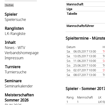
Mannschaft
Liga
Tabelle
Spieler
Spielersuche
Mannschaftsführer
Ranglisten
LK-Rangliste
Spieltermine - Münst
Inhalt
Datum
H
News - WTV
Sa.
06.05.2017 13:00
T
Verbandshomepage
Sa.
13.05.2017 13:00
T
Impressum
So.
11.06.2017 10:00
S
So.
25.06.2017 10:00
T
Turniere
So.
02.07.2017 10:00
S
Turniersuche
Sa.
08.07.2017 13:00
T
Seminare
Seminarkalender
Spieler - Sommer 201
Meisterschaften
Rang
Mannschaft
LK
Sommer 2026
1
1
LK19