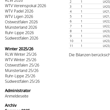
RLW 2026
2
1
LK20
WTV Vereinspokal 2026
3
1
LK20
WTV Padel 2026
4
1
LK21
WTV Ligen 2026
5
1
LK21
6
1
LK22
Ostwestfalen 2026
7
1
LK22
Münsterland 2026
8
1
LK23
Ruhr-Lippe 2026
9
1
LK23
Südwestfalen 2026
10
1
LK23
11
1
LK23
Winter 2025/26
RLW Winter 25/26
Die Bilanzen berücksich
WTV Winter 25/26
Ostwestfalen 25/26
Münsterland 25/26
Ruhr-Lippe 25/26
Südwestfalen 25/26
Administrator
Anmeldeseite
Archiv