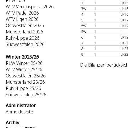
RLW 2026
3
1
LK15
WTV Vereinspokal 2026
3W
1
LK15
WTV Padel 2026
4
1
LK16
WTV Ligen 2026
5
1
LK17
Ostwestfalen 2026
5W
1
LK17
Münsterland 2026
5W
1
-
6
1
LK19
Ruhr-Lippe 2026
7
1
LK21
Südwestfalen 2026
8
1
LK23
9
1
LK23
Winter 2025/26
RLW Winter 25/26
Die Bilanzen berücksich
WTV Winter 25/26
Ostwestfalen 25/26
Münsterland 25/26
Ruhr-Lippe 25/26
Südwestfalen 25/26
Administrator
Anmeldeseite
Archiv