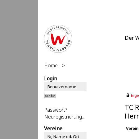
Der 
Home
>
Login
Erge
TC R
Passwort?
Herr
Neuregistrierung...
Vereine
Verein