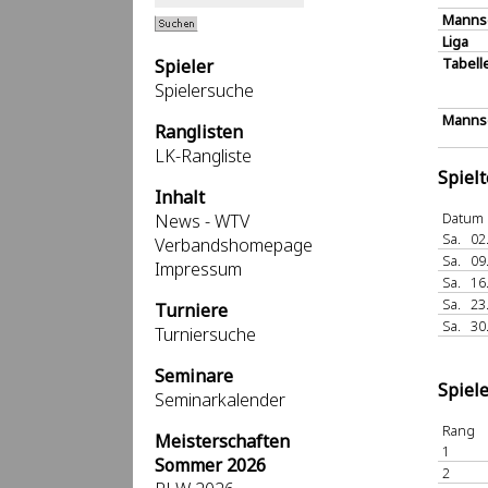
Manns
Liga
Tabell
Spieler
Spielersuche
Mannsc
Ranglisten
LK-Rangliste
Spiel
Inhalt
Datum
News - WTV
Sa.
02
Verbandshomepage
Sa.
09
Impressum
Sa.
16
Sa.
23
Turniere
Sa.
30
Turniersuche
Seminare
Spiel
Seminarkalender
Rang
Meisterschaften
1
Sommer 2026
2