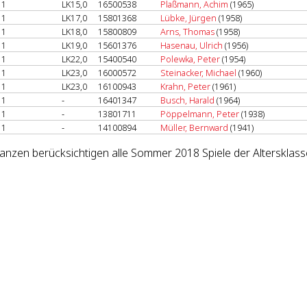
1
LK15,0
16500538
Plaßmann, Achim
(1965)
1
LK17,0
15801368
Lübke, Jürgen
(1958)
1
LK18,0
15800809
Arns, Thomas
(1958)
1
LK19,0
15601376
Hasenau, Ulrich
(1956)
1
LK22,0
15400540
Polewka, Peter
(1954)
1
LK23,0
16000572
Steinacker, Michael
(1960)
1
LK23,0
16100943
Krahn, Peter
(1961)
1
-
16401347
Busch, Harald
(1964)
1
-
13801711
Pöppelmann, Peter
(1938)
1
-
14100894
Müller, Bernward
(1941)
lanzen berücksichtigen alle Sommer 2018 Spiele der Altersklass