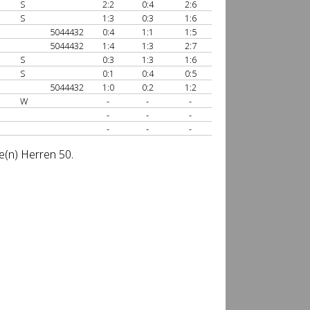
S
2:2
0:4
2:6
S
1:3
0:3
1:6
5044432
0:4
1:1
1:5
5044432
1:4
1:3
2:7
S
0:3
1:3
1:6
S
0:1
0:4
0:5
5044432
1:0
0:2
1:2
W
-
-
-
-
-
-
-
-
-
e(n) Herren 50.