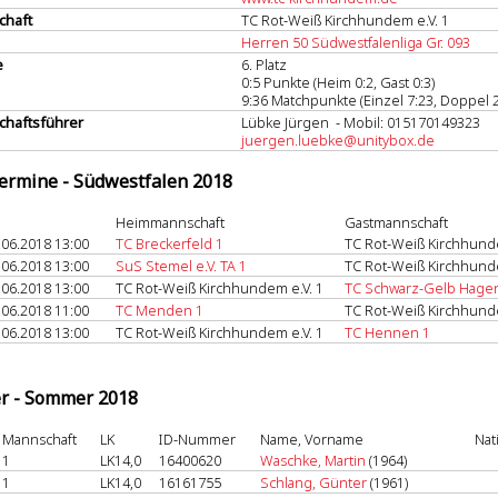
chaft
TC Rot-Weiß Kirchhundem e.V. 1
Herren 50 Südwestfalenliga Gr. 093
e
6. Platz
0:5 Punkte (Heim 0:2, Gast 0:3)
9:36 Matchpunkte (Einzel 7:23, Doppel 2
haftsführer
Lübke Jürgen - Mobil: 015170149323
juergen.luebke@unitybox.de
termine - Südwestfalen 2018
Heimmannschaft
Gastmannschaft
.06.2018 13:00
TC Breckerfeld 1
TC Rot-Weiß Kirchhunde
.06.2018 13:00
SuS Stemel e.V. TA 1
TC Rot-Weiß Kirchhunde
.06.2018 13:00
TC Rot-Weiß Kirchhundem e.V. 1
TC Schwarz-Gelb Hage
.06.2018 11:00
TC Menden 1
TC Rot-Weiß Kirchhunde
.06.2018 13:00
TC Rot-Weiß Kirchhundem e.V. 1
TC Hennen 1
er - Sommer 2018
Mannschaft
LK
ID-Nummer
Name, Vorname
Nat
1
LK14,0
16400620
Waschke, Martin
(1964)
1
LK14,0
16161755
Schlang, Günter
(1961)