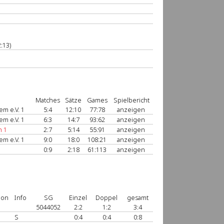
:13)
Matches
Sätze
Games
Spielbericht
m e.V. 1
5:4
12:10
77:78
anzeigen
m e.V. 1
6:3
14:7
93:62
anzeigen
n 1
2:7
5:14
55:91
anzeigen
m e.V. 1
9:0
18:0
108:21
anzeigen
0:9
2:18
61:113
anzeigen
ion
Info
SG
Einzel
Doppel
gesamt
5044052
2:2
1:2
3:4
S
0:4
0:4
0:8