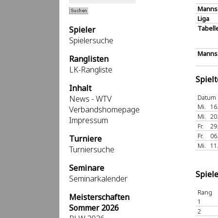
Manns
Liga
Tabell
Spieler
Spielersuche
Mannsc
Ranglisten
LK-Rangliste
Spiel
Inhalt
Datum
News - WTV
Mi.
16
Verbandshomepage
Mi.
20
Impressum
Fr.
29
Fr.
06
Turniere
Mi.
11
Turniersuche
Seminare
Spiel
Seminarkalender
Rang
Meisterschaften
1
Sommer 2026
2