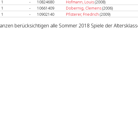
1
-
10824680
Hofmann, Louis
(2008)
1
-
10661409
Dobernig, Clemens
(2006)
1
-
10902140
Pfisterer, Friedrich
(2009)
lanzen berücksichtigen alle Sommer 2018 Spiele der Altersklass