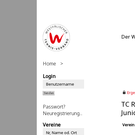
Der 
Home
>
Login
Erge
TC R
Passwort?
Juni
Neuregistrierung...
Vereine
Verein