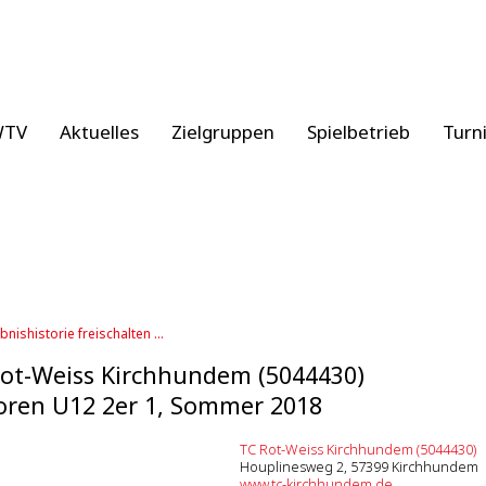
WTV
Aktuelles
Zielgruppen
Spielbetrieb
Turn
bnishistorie freischalten ...
ot-Weiss Kirchhundem (5044430)
oren U12 2er 1, Sommer 2018
TC Rot-Weiss Kirchhundem (5044430)
Houplinesweg 2, 57399 Kirchhundem
www.tc-kirchhundem.de