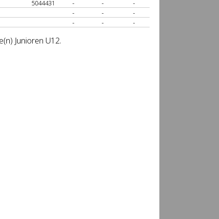
5044431
-
-
-
-
-
-
-
-
-
e(n) Junioren U12.