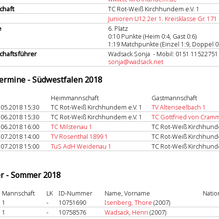
chaft
TC Rot-Weiß Kirchhundem e.V. 1
Junioren U12 2er 1. Kreisklasse Gr. 171 
e
6. Platz
0:10 Punkte (Heim 0:4, Gast 0:6)
1:19 Matchpunkte (Einzel 1:9, Doppel 0
haftsführer
Wadsack Sonja - Mobil: 0151 11522751
sonja@wadsack.net
termine - Südwestfalen 2018
Heimmannschaft
Gastmannschaft
.05.2018 15:30
TC Rot-Weiß Kirchhundem e.V. 1
TV Altenseelbach 1
.06.2018 15:30
TC Rot-Weiß Kirchhundem e.V. 1
TC Gottfried von Cram
.06.2018 16:00
TC Milstenau 1
TC Rot-Weiß Kirchhunde
.07.2018 14:00
TV Rosenthal 1899 1
TC Rot-Weiß Kirchhunde
.07.2018 15:00
TuS AdH Weidenau 1
TC Rot-Weiß Kirchhunde
er - Sommer 2018
Mannschaft
LK
ID-Nummer
Name, Vorname
Natio
1
-
10751690
Isenberg, Thore
(2007)
1
-
10758576
Wadsack, Henri
(2007)