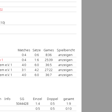
SI
:10)
Matches
Sätze
Games
Spielbericht
0:4
0:6
8:36
anzeigen
m 1
0:4
1:6
25:39
anzeigen
m e.V. 1
4:0
6:0
36:5
anzeigen
m e.V. 1
3:1
4:2
27:22
anzeigen
m e.V. 1
4:0
6:0
36:7
anzeigen
n
Info
SG
Einzel
Doppel
gesamt
5044428
1:4
0:5
1:9
0:5
0:5
0:10