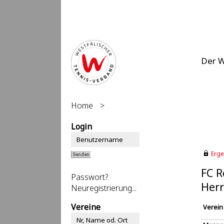
Der 
Home
>
Login
Erge
FC R
Passwort?
Herr
Neuregistrierung...
Vereine
Verein