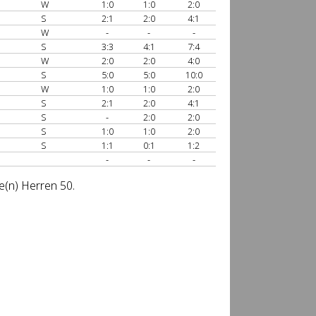
W
1:0
1:0
2:0
S
2:1
2:0
4:1
W
-
-
-
S
3:3
4:1
7:4
W
2:0
2:0
4:0
S
5:0
5:0
10:0
W
1:0
1:0
2:0
S
2:1
2:0
4:1
S
-
2:0
2:0
S
1:0
1:0
2:0
S
1:1
0:1
1:2
-
-
-
e(n) Herren 50.