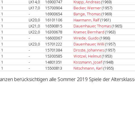
1
LK14,0
16900747
Krapp, Andreas
(1969)
1
LK17,0
15700904
Becker, Werner
(1957)
1
-
16900654
Bange, Thomas
(1969)
1
LK20,0
16101106
Haarmann, Ralf
(1961)
1
LK21,0
16590815
Dauenhauer, Thomas
(1965)
1
LK22,0
16300678
Kramer, Bernhard
(1963)
1
-
16600367
Wrede, Guido
(1966)
1
LK23,0
15701222
Dauenhauer, Willi
(1957)
1
-
15701384
Droste, Johannes
(1957)
1
-
15300585
Wötzel, Helmut
(1953)
1
-
14801351
Kossmann, Josef
(1948)
1
-
15500813
Nitschmann, Karl
(1955)
lanzen berücksichtigen alle Sommer 2019 Spiele der Altersklass