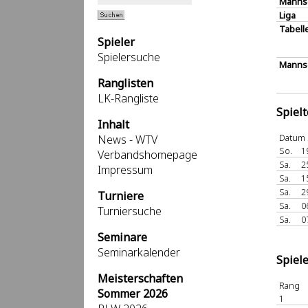
Manns
Liga
Tabell
Spieler
Spielersuche
Mannsc
Ranglisten
LK-Rangliste
Spiel
Inhalt
Datum
News - WTV
So.
1
Verbandshomepage
Sa.
2
Impressum
Sa.
1
Sa.
2
Turniere
Sa.
0
Turniersuche
Sa.
0
Seminare
Seminarkalender
Spiel
Meisterschaften
Rang
Sommer 2026
1