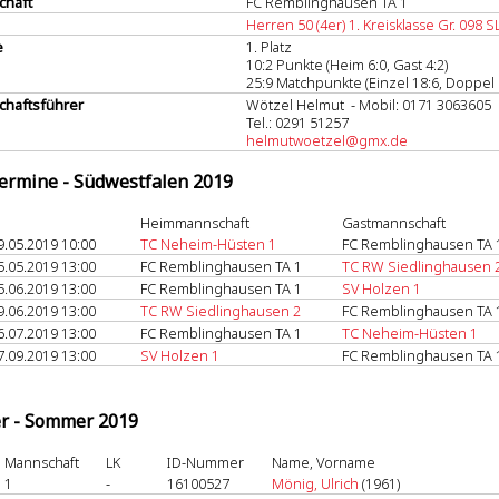
chaft
FC Remblinghausen TA 1
Herren 50 (4er) 1. Kreisklasse Gr. 098 S
e
1. Platz
10:2 Punkte (Heim 6:0, Gast 4:2)
25:9 Matchpunkte (Einzel 18:6, Doppel 
haftsführer
Wötzel Helmut - Mobil: 0171 3063605
Tel.: 0291 51257
helmutwoetzel@gmx.de
termine - Südwestfalen 2019
Heimmannschaft
Gastmannschaft
9.05.2019 10:00
TC Neheim-Hüsten 1
FC Remblinghausen TA 
5.05.2019 13:00
FC Remblinghausen TA 1
TC RW Siedlinghausen 
5.06.2019 13:00
FC Remblinghausen TA 1
SV Holzen 1
9.06.2019 13:00
TC RW Siedlinghausen 2
FC Remblinghausen TA 
6.07.2019 13:00
FC Remblinghausen TA 1
TC Neheim-Hüsten 1
7.09.2019 13:00
SV Holzen 1
FC Remblinghausen TA 
er - Sommer 2019
Mannschaft
LK
ID-Nummer
Name, Vorname
1
-
16100527
Mönig, Ulrich
(1961)