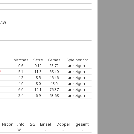
L
7:3)
Matches
Sätze
Games
Spielbericht
1
0:6
0:12
23:72
anzeigen
2
5:1
11:3
68:40
anzeigen
4:2
8:5
46:46
anzeigen
1
4:0
8:0
48:0
anzeigen
6:0
12:1
75:37
anzeigen
1
2:4
6:9
63:68
anzeigen
Nation
Info
SG
Einzel
Doppel
gesamt
W
-
-
-