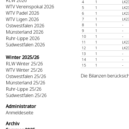
RLW 2026
4
1
LK2
WTV Vereinspokal 2026
5
1
LK2
WTV Padel 2026
6
1
LK2
WTV Ligen 2026
7
1
LK2
8
1
-
Ostwestfalen 2026
9
1
-
Münsterland 2026
10
1
-
Ruhr-Lippe 2026
11
1
LK2
Südwestfalen 2026
12
1
LK2
13
1
-
Winter 2025/26
14
1
-
RLW Winter 25/26
15
1
-
WTV Winter 25/26
Die Bilanzen berücksich
Ostwestfalen 25/26
Münsterland 25/26
Ruhr-Lippe 25/26
Südwestfalen 25/26
Administrator
Anmeldeseite
Archiv