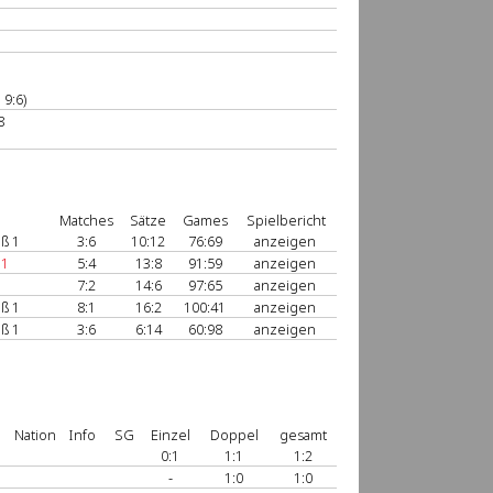
 9:6)
8
Matches
Sätze
Games
Spielbericht
ß 1
3:6
10:12
76:69
anzeigen
 1
5:4
13:8
91:59
anzeigen
7:2
14:6
97:65
anzeigen
ß 1
8:1
16:2
100:41
anzeigen
ß 1
3:6
6:14
60:98
anzeigen
Nation
Info
SG
Einzel
Doppel
gesamt
0:1
1:1
1:2
-
1:0
1:0