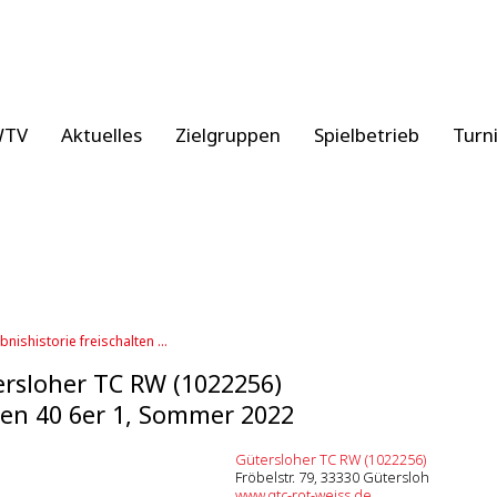
WTV
Aktuelles
Zielgruppen
Spielbetrieb
Turn
bnishistorie freischalten ...
rsloher TC RW (1022256)
en 40 6er 1, Sommer 2022
Gütersloher TC RW (1022256)
Fröbelstr. 79, 33330 Gütersloh
www.gtc-rot-weiss.de