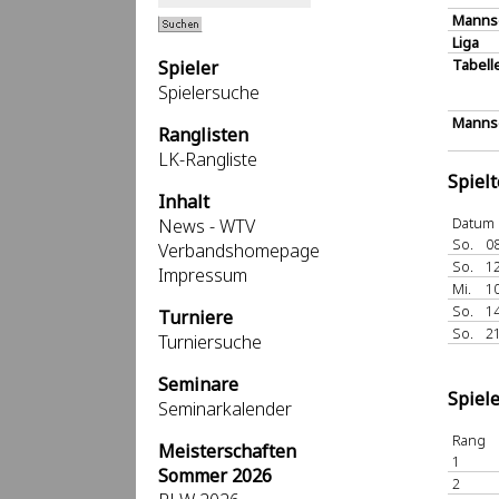
Manns
Liga
Tabell
Spieler
Spielersuche
Mannsc
Ranglisten
LK-Rangliste
Spiel
Inhalt
Datum
News - WTV
So.
08
Verbandshomepage
So.
12
Impressum
Mi.
10
So.
14
Turniere
So.
21
Turniersuche
Seminare
Spiel
Seminarkalender
Rang
Meisterschaften
1
Sommer 2026
2