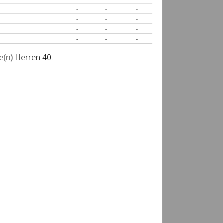
-
-
-
-
-
-
-
-
-
-
-
-
e(n) Herren 40.