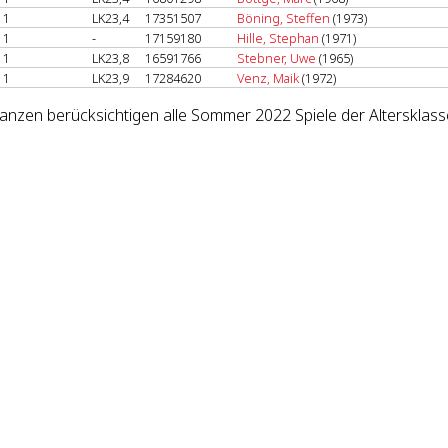
1
LK23,4
17351507
Böning, Steffen
(1973)
1
-
17159180
Hille, Stephan
(1971)
1
LK23,8
16591766
Stebner, Uwe
(1965)
1
LK23,9
17284620
Venz, Maik
(1972)
lanzen berücksichtigen alle Sommer 2022 Spiele der Altersklass