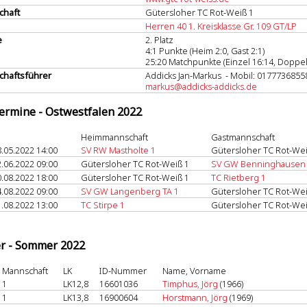
chaft
Gütersloher TC Rot-Weiß 1
Herren 40 1. Kreisklasse Gr. 109 GT/LP
e
2. Platz
4:1 Punkte (Heim 2:0, Gast 2:1)
25:20 Matchpunkte (Einzel 16:14, Doppel
haftsführer
Addicks Jan-Markus - Mobil: 0177736855
markus@addicks-addicks.de
termine - Ostwestfalen 2022
Heimmannschaft
Gastmannschaft
.05.2022 14:00
SV RW Mastholte 1
Gütersloher TC Rot-Wei
.06.2022 09:00
Gütersloher TC Rot-Weiß 1
SV GW Benninghausen
.08.2022 18:00
Gütersloher TC Rot-Weiß 1
TC Rietberg 1
.08.2022 09:00
SV GW Langenberg TA 1
Gütersloher TC Rot-Wei
.08.2022 13:00
TC Stirpe 1
Gütersloher TC Rot-Wei
er - Sommer 2022
Mannschaft
LK
ID-Nummer
Name, Vorname
1
LK12,8
16601036
Timphus, Jörg
(1966)
1
LK13,8
16900604
Horstmann, Jörg
(1969)