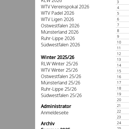
RLW 2026
3
WTV Vereinspokal 2026
4
WTV Padel 2026
5
WTV Ligen 2026
6
7
Ostwestfalen 2026
8
Münsterland 2026
9
Ruhr-Lippe 2026
10
Südwestfalen 2026
11
12
Winter 2025/26
13
RLW Winter 25/26
14
WTV Winter 25/26
15
Ostwestfalen 25/26
16
Münsterland 25/26
17
18
Ruhr-Lippe 25/26
19
Südwestfalen 25/26
20
21
Administrator
22
Anmeldeseite
23
24
Archiv
25