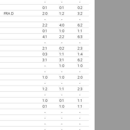
-
-
-
0:1
0:1
0:2
FRA D
2:0
1:2
3:2
-
-
-
2:2
4:0
6:2
0:1
1:0
1:1
4:1
2:2
6:3
-
-
-
2:1
0:2
2:3
0:3
1:1
1:4
3:1
3:1
6:2
-
1:0
1:0
-
-
-
1:0
1:0
2:0
-
-
-
1:2
1:1
2:3
-
-
-
1:0
0:1
1:1
0:1
1:0
1:1
-
-
-
-
-
-
-
-
-
-
-
-