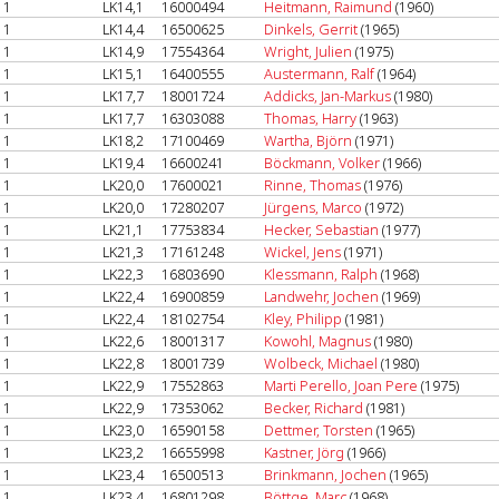
1
LK14,1
16000494
Heitmann, Raimund
(1960)
1
LK14,4
16500625
Dinkels, Gerrit
(1965)
1
LK14,9
17554364
Wright, Julien
(1975)
1
LK15,1
16400555
Austermann, Ralf
(1964)
1
LK17,7
18001724
Addicks, Jan-Markus
(1980)
1
LK17,7
16303088
Thomas, Harry
(1963)
1
LK18,2
17100469
Wartha, Björn
(1971)
1
LK19,4
16600241
Böckmann, Volker
(1966)
1
LK20,0
17600021
Rinne, Thomas
(1976)
1
LK20,0
17280207
Jürgens, Marco
(1972)
1
LK21,1
17753834
Hecker, Sebastian
(1977)
1
LK21,3
17161248
Wickel, Jens
(1971)
1
LK22,3
16803690
Klessmann, Ralph
(1968)
1
LK22,4
16900859
Landwehr, Jochen
(1969)
1
LK22,4
18102754
Kley, Philipp
(1981)
1
LK22,6
18001317
Kowohl, Magnus
(1980)
1
LK22,8
18001739
Wolbeck, Michael
(1980)
1
LK22,9
17552863
Marti Perello, Joan Pere
(1975)
1
LK22,9
17353062
Becker, Richard
(1981)
1
LK23,0
16590158
Dettmer, Torsten
(1965)
1
LK23,2
16655998
Kastner, Jörg
(1966)
1
LK23,4
16500513
Brinkmann, Jochen
(1965)
1
LK23,4
16801298
Böttge, Marc
(1968)