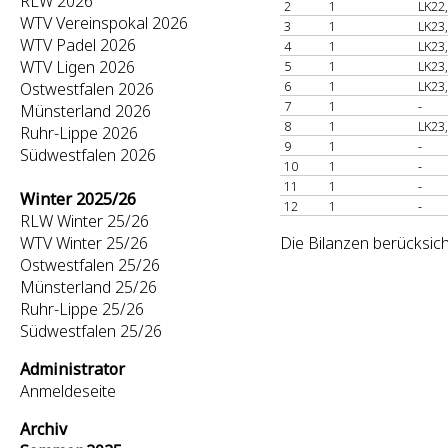
RLW 2026
2
1
LK22
WTV Vereinspokal 2026
3
1
LK23
WTV Padel 2026
4
1
LK23
WTV Ligen 2026
5
1
LK23
6
1
LK23
Ostwestfalen 2026
7
1
-
Münsterland 2026
8
1
LK23
Ruhr-Lippe 2026
9
1
-
Südwestfalen 2026
10
1
-
11
1
-
Winter 2025/26
12
1
-
RLW Winter 25/26
WTV Winter 25/26
Die Bilanzen berücksic
Ostwestfalen 25/26
Münsterland 25/26
Ruhr-Lippe 25/26
Südwestfalen 25/26
Administrator
Anmeldeseite
Archiv