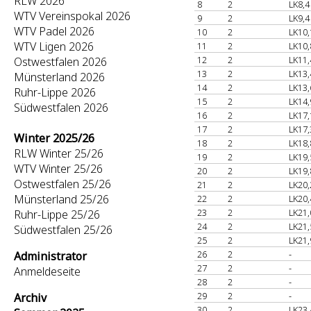
RLW 2026
8
2
LK8,4
WTV Vereinspokal 2026
9
2
LK9,4
WTV Padel 2026
10
2
LK10,
WTV Ligen 2026
11
2
LK10,
12
2
LK11,
Ostwestfalen 2026
13
2
LK13,
Münsterland 2026
14
2
LK13,
Ruhr-Lippe 2026
15
2
LK14,
Südwestfalen 2026
16
2
LK17,
17
2
LK17,
Winter 2025/26
18
2
LK18,
RLW Winter 25/26
19
2
LK19,
WTV Winter 25/26
20
2
LK19,
Ostwestfalen 25/26
21
2
LK20,
Münsterland 25/26
22
2
LK20,
23
2
LK21,
Ruhr-Lippe 25/26
24
2
LK21,
Südwestfalen 25/26
25
2
LK21,
26
2
-
Administrator
27
2
-
Anmeldeseite
28
2
-
29
2
-
Archiv
30
2
LK23,