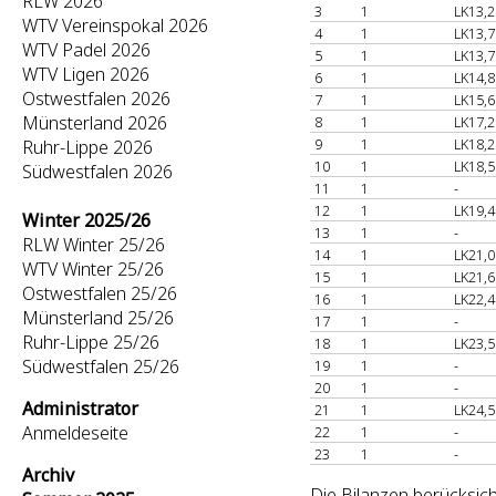
RLW 2026
3
1
LK13,2
WTV Vereinspokal 2026
4
1
LK13,7
WTV Padel 2026
5
1
LK13,7
WTV Ligen 2026
6
1
LK14,8
Ostwestfalen 2026
7
1
LK15,6
Münsterland 2026
8
1
LK17,2
9
1
LK18,2
Ruhr-Lippe 2026
10
1
LK18,5
Südwestfalen 2026
11
1
-
12
1
LK19,4
Winter 2025/26
13
1
-
RLW Winter 25/26
14
1
LK21,0
WTV Winter 25/26
15
1
LK21,6
Ostwestfalen 25/26
16
1
LK22,4
Münsterland 25/26
17
1
-
Ruhr-Lippe 25/26
18
1
LK23,5
Südwestfalen 25/26
19
1
-
20
1
-
Administrator
21
1
LK24,5
Anmeldeseite
22
1
-
23
1
-
Archiv
Die Bilanzen berücksic