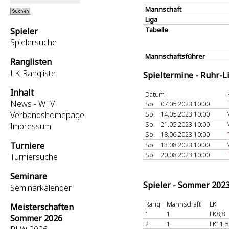
Mannschaft
Liga
Tabelle
Spieler
Spielersuche
Mannschaftsführer
Ranglisten
LK-Rangliste
Spieltermine - Ruhr-L
Inhalt
Datum
News - WTV
So.
07.05.2023 10:00
Verbandshomepage
So.
14.05.2023 10:00
So.
21.05.2023 10:00
Impressum
So.
18.06.2023 10:00
Turniere
So.
13.08.2023 10:00
So.
20.08.2023 10:00
Turniersuche
Seminare
Spieler - Sommer 202
Seminarkalender
Rang
Mannschaft
LK
Meisterschaften
1
1
LK8,8
Sommer 2026
2
1
LK11,5