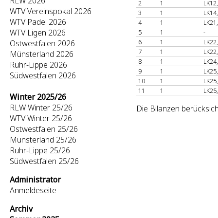
RLW 2026
2
1
LK12
WTV Vereinspokal 2026
3
1
LK14
WTV Padel 2026
4
1
LK21
WTV Ligen 2026
5
1
-
6
1
LK22
Ostwestfalen 2026
7
1
LK22
Münsterland 2026
8
1
LK24
Ruhr-Lippe 2026
9
1
LK25
Südwestfalen 2026
10
1
LK25
11
1
LK25
Winter 2025/26
RLW Winter 25/26
Die Bilanzen berücksic
WTV Winter 25/26
Ostwestfalen 25/26
Münsterland 25/26
Ruhr-Lippe 25/26
Südwestfalen 25/26
Administrator
Anmeldeseite
Archiv