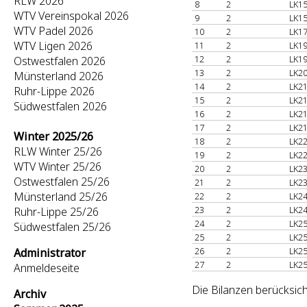
RLW 2026
8
2
LK15
WTV Vereinspokal 2026
9
2
LK15
WTV Padel 2026
10
2
LK17
WTV Ligen 2026
11
2
LK19
12
2
LK19
Ostwestfalen 2026
13
2
LK20
Münsterland 2026
14
2
LK21
Ruhr-Lippe 2026
15
2
LK21
Südwestfalen 2026
16
2
LK21
17
2
LK21
Winter 2025/26
18
2
LK22
RLW Winter 25/26
19
2
LK22
WTV Winter 25/26
20
2
LK23
Ostwestfalen 25/26
21
2
LK23
Münsterland 25/26
22
2
LK24
23
2
LK24
Ruhr-Lippe 25/26
24
2
LK25
Südwestfalen 25/26
25
2
LK25
26
2
LK25
Administrator
27
2
LK25
Anmeldeseite
Die Bilanzen berücksich
Archiv